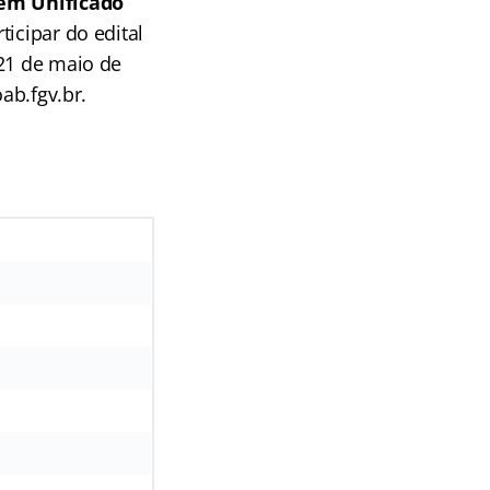
em Unificado
icipar do edital
 21 de maio de
ab.fgv.br.