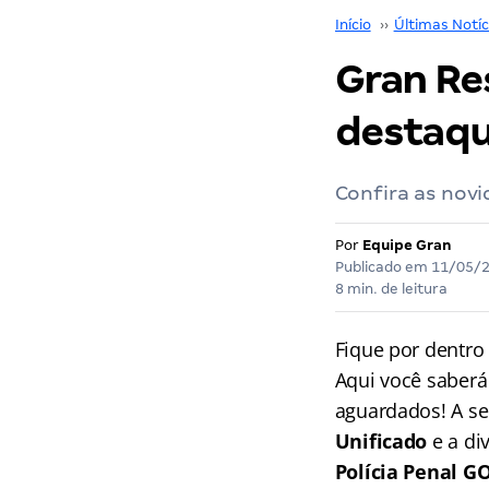
Início
››
Últimas Notíc
Gran Re
destaqu
Confira as nov
Por
Equipe Gran
Publicado em
11/05/
8 min. de leitura
Fique por dentro
Aqui você saberá
aguardados! A se
Unificado
e a di
Polícia Penal G