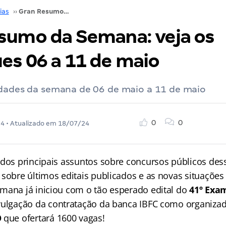
ias
››
Gran Resumo da Semana: veja os destaques 06 a 11 de maio
sumo da Semana: veja os
es 06 a 11 de maio
idades da semana de 06 de maio a 11 de maio
0
0
24
• Atualizado em
18/07/24
 dos principais assuntos sobre concursos públicos de
 sobre últimos editais publicados e as novas situaçõe
mana já iniciou com o tão esperado edital do
41º Exa
vulgação da contratação da banca IBFC como organiza
O
que ofertará 1600 vagas!