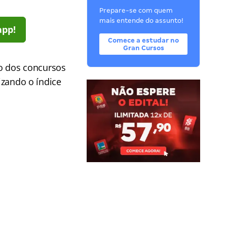
Prepare-se com quem
mais entende do assunto!
app!
Comece a estudar no
Gran Cursos
o dos concursos
izando o índice