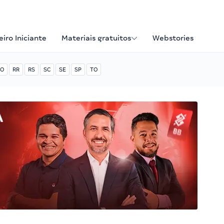
iro Iniciante
Materiais gratuitos
Webstories
O
RR
RS
SC
SE
SP
TO