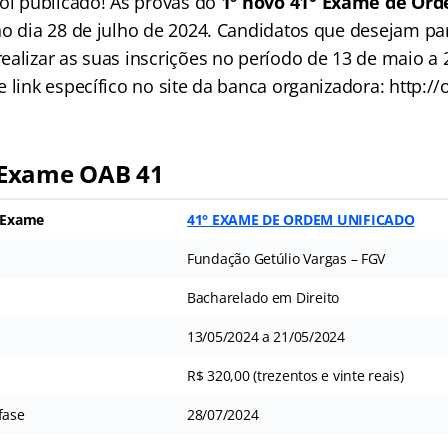
foi publicado! As provas do
1º novo 41° Exame de Ord
o dia 28 de julho de 2024. Candidatos que desejam part
ealizar as suas inscrições no período de 13 de maio a
 link específico no site da banca organizadora: http://o
Exame OAB 41
) Exame
41° EXAME DE ORDEM UNIFICADO
Fundação Getúlio Vargas – FGV
Bacharelado em Direito
13/05/2024 a 21/05/2024
R$ 320,00 (trezentos e vinte reais)
fase
28/07/2024