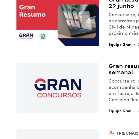
29 junho
Concurseiro,
as carreiras p
Civil de Mina
próximo mês
Equipe Gran
•
2
Gran resu
semana!
Concurseiro,
acompanha os
em festejo! I
Conselho Reg
Equipe Gran
•
2
TRIBUNAIS