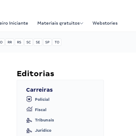
iro Iniciante
Materiais gratuitos
Webstories
O
RR
RS
SC
SE
SP
TO
Editorias
Carreiras
Policial
Fiscal
Tribunais
Jurídico