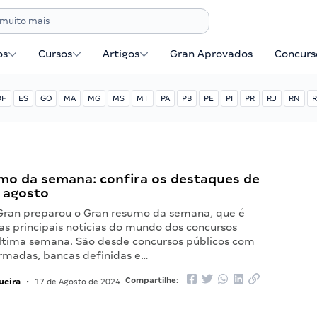
os
Cursos
Artigos
Gran Aprovados
Concurse
DF
ES
GO
MA
MG
MS
MT
PA
PB
PE
PI
PR
RJ
RN
R
mo da semana: confira os destaques de
e agosto
Gran preparou o Gran resumo da semana, que é
as principais notícias do mundo dos concursos
última semana. São desde concursos públicos com
rmadas, bancas definidas e…
ueira
Compartilhe:
•
17 de Agosto de 2024