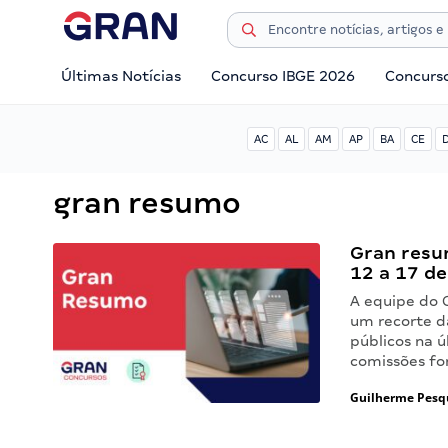
Últimas Notícias
Concurso IBGE 2026
Concurs
AC
AL
AM
AP
BA
CE
gran resumo
Gran resu
12 a 17 d
A equipe do 
um recorte d
públicos na 
comissões fo
Guilherme Pesq