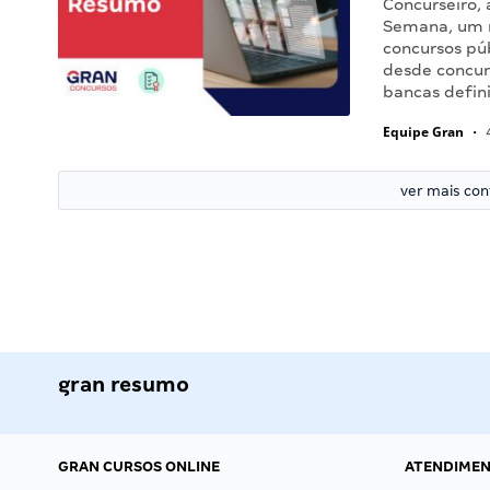
Concurseiro,
Semana, um r
concursos púb
desde concurs
bancas defin
Equipe Gran
•
4
ver mais co
gran resumo
GRAN CURSOS ONLINE
ATENDIME