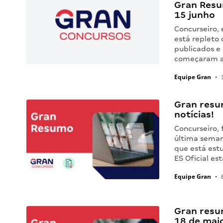
Gran Resu
15 junho
Concurseiro, 
está repleto 
publicados e 
começaram a 
Equipe Gran
•
1
Gran resum
notícias!
Concurseiro, 
última seman
que está estu
ES Oficial es
Equipe Gran
•
8
Gran resu
18 de mai