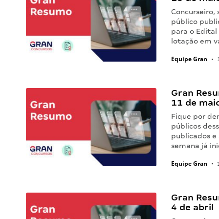
Concurseiro, 
público publ
para o Edita
lotação em vá
Equipe Gran
•
1
Gran Resu
11 de mai
Fique por den
públicos des
publicados e
semana já in
Equipe Gran
•
1
Gran Resu
4 de abril