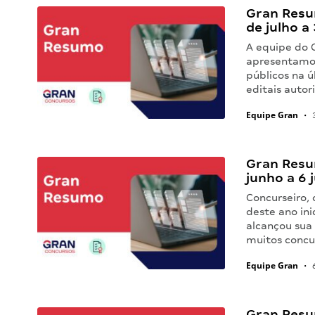
Gran Resu
de julho a
A equipe do 
apresentamos
públicos na 
editais autor
Equipe Gran
•
3
Gran Resu
junho a 6 
Concurseiro,
deste ano ini
alcançou sua
muitos concu
Equipe Gran
•
6
Gran Resu