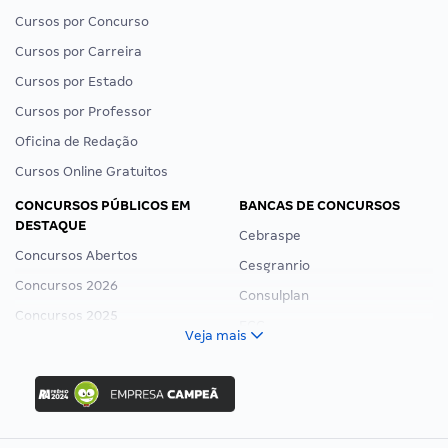
Cursos por Concurso
Cursos por Carreira
Cursos por Estado
Cursos por Professor
Oficina de Redação
Cursos Online Gratuitos
CONCURSOS PÚBLICOS EM
BANCAS DE CONCURSOS
DESTAQUE
Cebraspe
Concursos Abertos
Cesgranrio
Concursos 2026
Consulplan
Concursos 2025
FCC
Veja mais
Concurso Nacional Unificado
FGV
Concurso Ibama
Idecan
Concurso MPU
Selecon
Editais publicados
Uniase