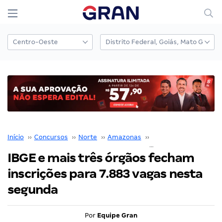
Início
››
Concursos
››
Norte
››
Amazonas
››
SEFAZ AM
››
IBGE e mais três órgãos fecham
inscrições para 7.883 vagas nesta
segunda
Por
Equipe Gran