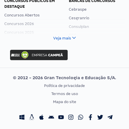
CONCURSOS PÚBLICOS EM
BANCAS DE CONCURSOS
DESTAQUE
Cebraspe
Concursos Abertos
Cesgranrio
Concursos 2026
Consulplan
Concursos 2025
FCC
Veja mais
Concurso Nacional Unificado
FGV
Concurso Ibama
Idecan
Concurso MPU
Selecon
Editais publicados
Uniase
© 2012 - 2026 Gran Tecnologia e Educação S/A.
Vunesp
Política de privacidade
CONCURSOS POR PROFISSÃO
EXAME DE ORDEM
Termos de uso
Concursos Administrativos
OAB
Mapa do site
Concursos Educação
Prova OAB
Concursos Fiscais
Calendário OAB
Concursos Jurídicos
Questões OAB