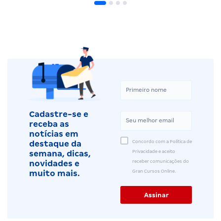
Cadastre-se e
receba as
notícias em
Concordo com a Política de
destaque da
Privacidade e aceito
semana, dicas,
receber comunicações do
novidades e
Gran Cursos Online.
muito mais.