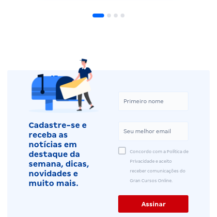
Cadastre-se e
receba as
notícias em
Concordo com a Política de
destaque da
Privacidade e aceito
semana, dicas,
receber comunicações do
novidades e
Gran Cursos Online.
muito mais.