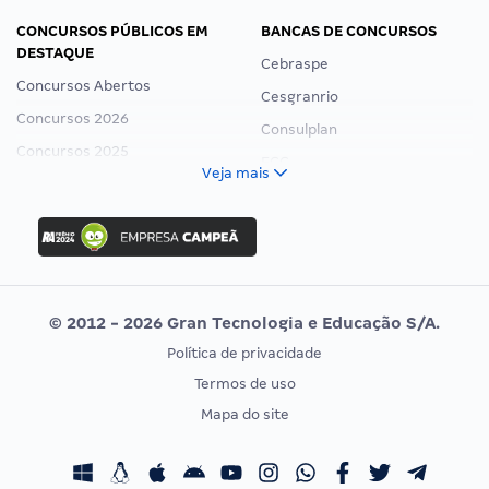
CONCURSOS PÚBLICOS EM
BANCAS DE CONCURSOS
DESTAQUE
Cebraspe
Concursos Abertos
Cesgranrio
Concursos 2026
Consulplan
Concursos 2025
FCC
Veja mais
Concurso Nacional Unificado
FGV
Concurso Ibama
Idecan
Concurso MPU
Selecon
Editais publicados
Uniase
© 2012 - 2026 Gran Tecnologia e Educação S/A.
Vunesp
Política de privacidade
CONCURSOS POR PROFISSÃO
EXAME DE ORDEM
Termos de uso
Concursos Administrativos
OAB
Mapa do site
Concursos Educação
Prova OAB
Concursos Fiscais
Calendário OAB