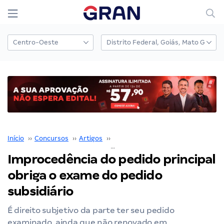
Início
››
Concursos
››
Artigos
››
José Gervásio Meireles
››
Improcedência do pedido principal
obriga o exame do pedido
subsidiário
É direito subjetivo da parte ter seu pedido
examinado, ainda que não renovado em