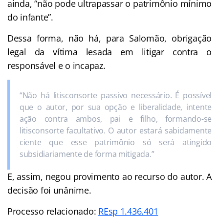
ainda, “não pode ultrapassar o patrimônio mínimo
do infante”.
Dessa forma, não há, para Salomão, obrigação
legal da vítima lesada em litigar contra o
responsável e o incapaz.
“Não há litisconsorte passivo necessário. É possível
que o autor, por sua opção e liberalidade, intente
ação contra ambos, pai e filho, formando-se
litisconsorte facultativo. O autor estará sabidamente
ciente que esse patrimônio só será atingido
subsidiariamente de forma mitigada.”
E, assim, negou provimento ao recurso do autor. A
decisão foi unânime.
Processo relacionado:
REsp 1.436.401