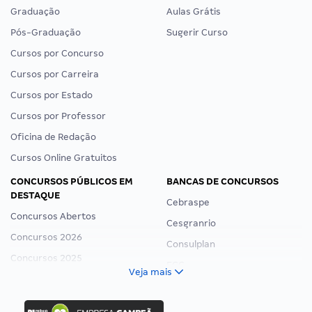
Graduação
Aulas Grátis
Pós-Graduação
Sugerir Curso
Cursos por Concurso
Cursos por Carreira
Cursos por Estado
Cursos por Professor
Oficina de Redação
Cursos Online Gratuitos
CONCURSOS PÚBLICOS EM
BANCAS DE CONCURSOS
DESTAQUE
Cebraspe
Concursos Abertos
Cesgranrio
Concursos 2026
Consulplan
Concursos 2025
FCC
Veja mais
Concurso Nacional Unificado
FGV
Concurso Ibama
Idecan