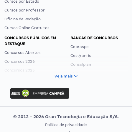
Cursos por Estado
Cursos por Professor
Oficina de Redação
Cursos Online Gratuitos
CONCURSOS PÚBLICOS EM
BANCAS DE CONCURSOS
DESTAQUE
Cebraspe
Concursos Abertos
Cesgranrio
Concursos 2026
Consulplan
Concursos 2025
FCC
Veja mais
Concurso Nacional Unificado
FGV
Concurso Ibama
Idecan
Concurso MPU
Selecon
Editais publicados
Uniase
© 2012 - 2026 Gran Tecnologia e Educação S/A.
Vunesp
Política de privacidade
CONCURSOS POR PROFISSÃO
EXAME DE ORDEM