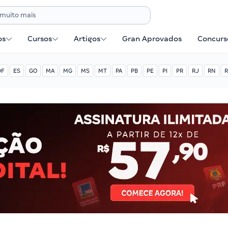
os
Cursos
Artigos
Gran Aprovados
Concurse
DF
ES
GO
MA
MG
MS
MT
PA
PB
PE
PI
PR
RJ
RN
R