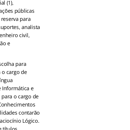
al (1),
lações públicas
e reserva para
uportes, analista
nheiro civil,
ção e
scolha para
a o cargo de
Língua
 Informática e
á para o cargo de
, Conhecimentos
alidades contarão
ciocínio Lógico.
títulos.