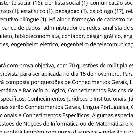
sistente social (16), cientista social (1), comunicação soci
co (1), estatístico (1), pedagogo (1), psicólogo (17), re
executivo bilíngue (1). Há ainda formação de cadastro d
 banco de dados, administrador de redes, analista de s
iteto, biblioteconomista, contador, design gráfico, enge
des, engenheiro elétrico, engenheiro de telecomunica
rá com prova objetiva, com 70 questões de múltipla e
prevista para ser aplicada no dia 15 de novembro. Par
será composta por questões de Conhecimentos Gerais, 
mática e Raciocínio Lógico, Conhecimentos Básicos de
ecíficos: Conhecimentos Jurídicos e Institucionais. J
linas serão Conhecimentos Gerais, Língua Portuguesa
itucionais e Conhecimentos Específicos. Algumas especi
tões de Noções de Informática ou de Matemática e Ra
e contará também com prova discursiva – redação e de 