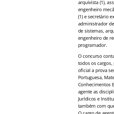
arquivista (1), as
engenheiro mecâni
(1) e secretário 
administrador de
de sistemas, arqu
engenheiro de re
programador.
O concurso conta
todos os cargos, 
oficial a prova 
Portuguesa, Mate
Conhecimentos Esp
agente as discip
Jurídicos e Inst
também com ques
O cargo de agent