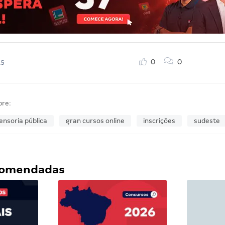
0
0
15
bre:
ensoria pública
gran cursos online
inscrições
sudeste
ecomendadas