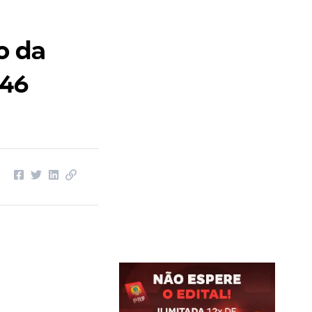
o da
 46