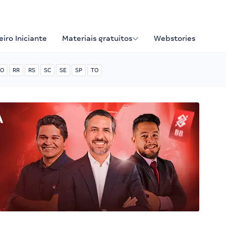
iro Iniciante
Materiais gratuitos
Webstories
O
RR
RS
SC
SE
SP
TO