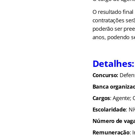
O resultado final
contratações ser
poderão ser pree
anos, podendo s
Detalhes:
Concurso:
Defen
Banca organiza
Cargos
: Agente; O
Escolaridade
: N
Número de vaga
Remuneração
: 