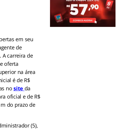
abertas em seu
agente de
 A carreira de
e oferta
uperior na área
icial é de R$
das no
site
da
ra oficial e de R$
fim do prazo de
ministrador (5),