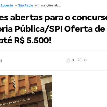
Sudeste
››
São Paulo
››
Inscrições abertas para o concurso da Defensoria Pública/SP! Oferta de 46 vagas e até R$ 5.500!
es abertas para o concurs
ria Pública/SP! Oferta de
até R$ 5.500!
0
0
15