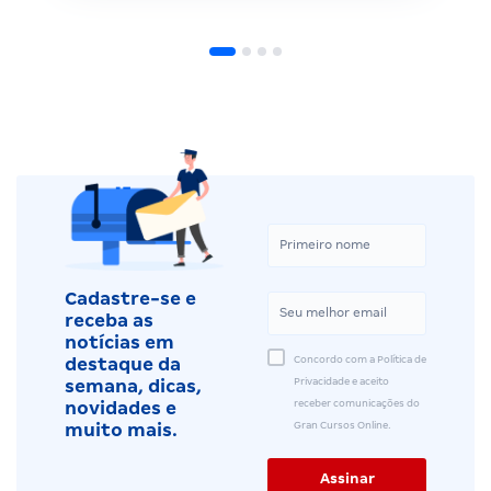
Cadastre-se e
receba as
notícias em
Concordo com a Política de
destaque da
Privacidade e aceito
semana, dicas,
receber comunicações do
novidades e
Gran Cursos Online.
muito mais.