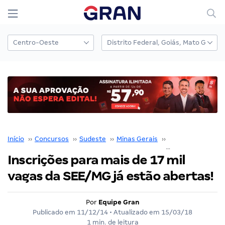
Início
››
Concursos
››
Sudeste
››
Minas Gerais
››
SEE MG
››
Inscrições para mais de 17 mil
vagas da SEE/MG já estão abertas!
Por
Equipe Gran
Publicado em
11/12/14
• Atualizado em
15/03/18
1 min. de leitura