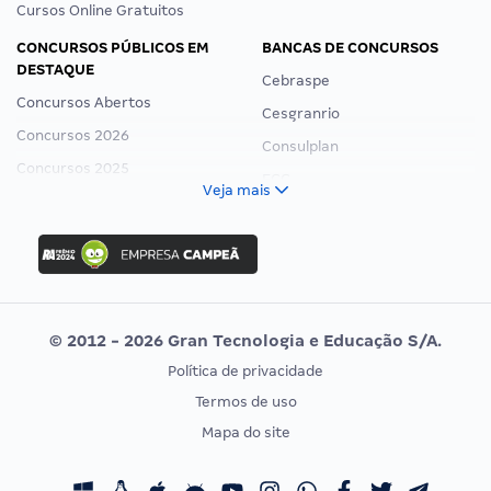
Cursos Online Gratuitos
CONCURSOS PÚBLICOS EM
BANCAS DE CONCURSOS
DESTAQUE
Cebraspe
Concursos Abertos
Cesgranrio
Concursos 2026
Consulplan
Concursos 2025
FCC
Veja mais
Concurso Nacional Unificado
FGV
Concurso Ibama
Idecan
Concurso MPU
Selecon
Editais publicados
Uniase
© 2012 - 2026 Gran Tecnologia e Educação S/A.
Vunesp
Política de privacidade
CONCURSOS POR PROFISSÃO
EXAME DE ORDEM
Termos de uso
Concursos Administrativos
OAB
Mapa do site
Concursos Educação
Prova OAB
Concursos Fiscais
Calendário OAB