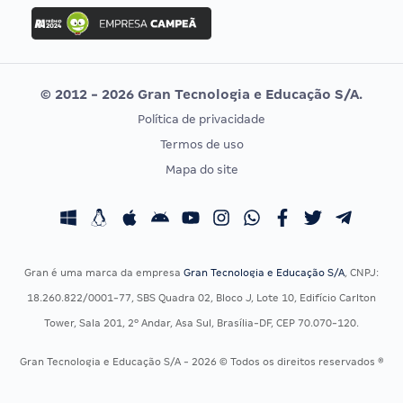
Concurso Ibama
Idecan
Concurso MPU
Selecon
Editais publicados
Uniase
© 2012 - 2026 Gran Tecnologia e Educação S/A.
Vunesp
Política de privacidade
CONCURSOS POR PROFISSÃO
EXAME DE ORDEM
Termos de uso
Concursos Administrativos
OAB
Mapa do site
Concursos Educação
Prova OAB
Concursos Fiscais
Calendário OAB
Concursos Jurídicos
Questões OAB
Concursos Militares
Recursos OAB
Gran é uma marca da empresa
Gran Tecnologia e Educação S/A
, CNPJ:
Concursos Policiais
Exame de Ordem
18.260.822/0001-77, SBS Quadra 02, Bloco J, Lote 10, Edifício Carlton
Concursos Saúde
Tower, Sala 201, 2º Andar, Asa Sul, Brasília-DF, CEP 70.070-120.
Concursos Tribunais
Gran Tecnologia e Educação S/A - 2026 © Todos os direitos reservados ®
Residência Multiprofissional