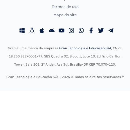
CONCURSOS POR PROFISSÃO
EXAME DE ORDEM
Termos de uso
Concursos Administrativos
OAB
Mapa do site
Concursos Educação
Prova OAB
Concursos Fiscais
Calendário OAB
Concursos Jurídicos
Questões OAB
Concursos Militares
Recursos OAB
Gran é uma marca da empresa
Gran Tecnologia e Educação S/A
, CNPJ:
Concursos Policiais
Exame de Ordem
18.260.822/0001-77, SBS Quadra 02, Bloco J, Lote 10, Edifício Carlton
Concursos Saúde
Tower, Sala 201, 2º Andar, Asa Sul, Brasília-DF, CEP 70.070-120.
Concursos Tribunais
Gran Tecnologia e Educação S/A - 2026 © Todos os direitos reservados ®
Residência Multiprofissional