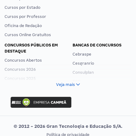
Cursos por Estado
Cursos por Professor
Oficina de Redação
Cursos Online Gratuitos
CONCURSOS PÚBLICOS EM
BANCAS DE CONCURSOS
DESTAQUE
Cebraspe
Concursos Abertos
Cesgranrio
Concursos 2026
Consulplan
Concursos 2025
FCC
Veja mais
Concurso Nacional Unificado
FGV
Concurso Ibama
Idecan
Concurso MPU
Selecon
Editais publicados
Uniase
© 2012 - 2026 Gran Tecnologia e Educação S/A.
Vunesp
Política de privacidade