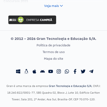
Concursos 2025
FCC
Veja mais
Concurso Nacional Unificado
FGV
Concurso Ibama
Idecan
Concurso MPU
Selecon
Editais publicados
Uniase
© 2012 - 2026 Gran Tecnologia e Educação S/A.
Vunesp
Política de privacidade
CONCURSOS POR PROFISSÃO
EXAME DE ORDEM
Termos de uso
Concursos Administrativos
OAB
Mapa do site
Concursos Educação
Prova OAB
Concursos Fiscais
Calendário OAB
Concursos Jurídicos
Questões OAB
Concursos Militares
Recursos OAB
Gran é uma marca da empresa
Gran Tecnologia e Educação S/A
, CNPJ:
Concursos Policiais
Exame de Ordem
18.260.822/0001-77, SBS Quadra 02, Bloco J, Lote 10, Edifício Carlton
Concursos Saúde
Tower, Sala 201, 2º Andar, Asa Sul, Brasília-DF, CEP 70.070-120.
Concursos Tribunais