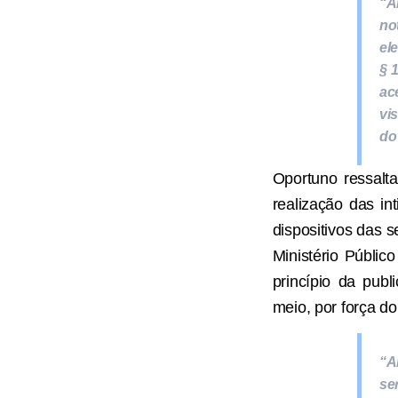
“A
no
el
§ 
ac
vi
do
Oportuno ressalta
realização das in
dispositivos das 
Ministério Públic
princípio da publ
meio, por força do
“A
se