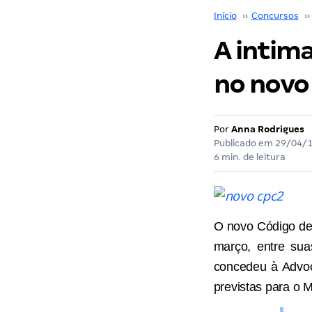
Início
››
Concursos
››
A intim
no novo 
Por
Anna Rodrigues
Publicado em
29/04/
6 min. de leitura
O novo Código de
março, entre suas
concedeu à Advoc
previstas para o M