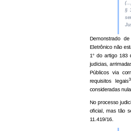
(…
§ 
se
Ju
Demonstrado de f
Eletrônico não es
1° do artigo 183
judicias, arrimad
Públicos via cor
3
requisitos legais
consideradas nula
No processo judici
oficial, mas tão 
11.419/16.