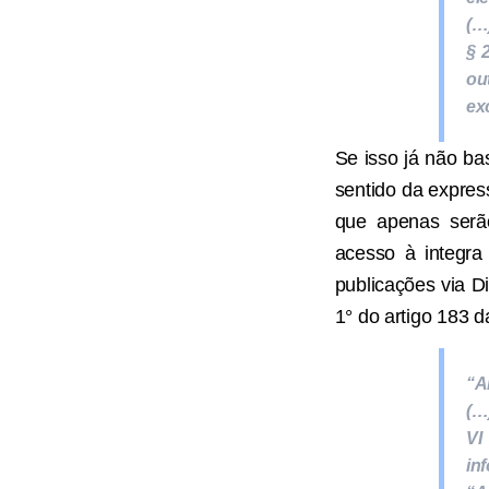
(…
§ 
ou
ex
Se isso já não bas
sentido da express
que apenas serão
acesso à integra
publicações via Di
1° do artigo 183 d
“A
(…
VI
in