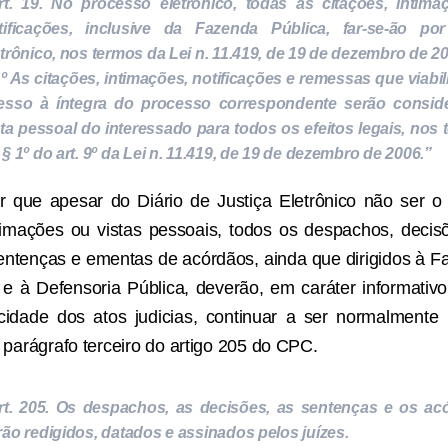
rt. 19. No processo eletrônico, todas as citações, intima
tificações, inclusive da Fazenda Pública, far-se-ão po
etrônico, nos termos da Lei n. 11.419, de 19 de dezembro de 20
1º As citações, intimações, notificações e remessas que viabi
esso à íntegra do processo correspondente serão consid
sta pessoal do interessado para todos os efeitos legais, nos
 § 1º do art. 9º da Lei n. 11.419, de 19 de dezembro de 2006.”
r que apesar do Diário de Justiça Eletrônico não ser 
timações ou vistas pessoais, todos os despachos, decisõe
sentenças e ementas de acórdãos, ainda que dirigidos à F
o e à Defensoria Pública, deverão, em caráter informativ
icidade dos atos judicias, continuar a ser normalmente
 parágrafo terceiro do artigo 205 do CPC.
rt. 205. Os despachos, as decisões, as sentenças e os ac
rão redigidos, datados e assinados pelos juízes.