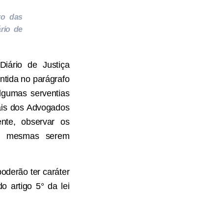
vo das
rio de
Diário de Justiça
ntida no parágrafo
lgumas serventias
oais dos Advogados
ente, observar os
s mesmas serem
poderão ter caráter
o artigo 5° da lei