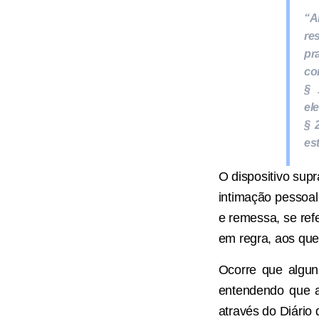
“A
re
pr
co
§ 
ele
§ 
es
O dispositivo sup
intimação pessoal
e remessa, se ref
em regra, aos que
Ocorre que algun
entendendo que a
através do Diário 