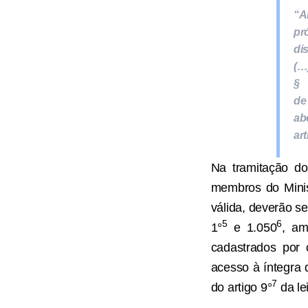
“A
pr
di
(…
§
d
ab
ar
Na tramitação do
membros do Minist
válida, deverão se
5
6
1°
e 1.050
, am
cadastrados por c
acesso à íntegra 
7
do artigo 9°
da le