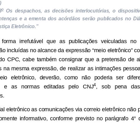
)
o
3
Os despachos, as decisões interlocutórias, o dispositi
ntenças e a ementa dos acórdãos serão publicados no Diá
stiça Eletrônico.”
orma irrefutável que as publicações veiculadas no 
tão incluídas no alcance da expressão “meio eletrônico” co
 do CPC, cabe também consignar que a pretensão de a
as na mesma expressão, de realizar as intimações pess
reio eletrônico, deverão, como não poderia ser difer
4
e as normas editadas pelo CNJ
, sob pena da
s.
al eletrônico as comunicações via correio eletrônico não 
somente informativo, conforme previsto no parágrafo 4° d