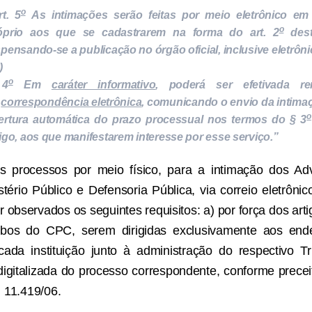
o
rt. 5
As intimações serão feitas por meio eletrônico em 
o
óprio aos que se cadastrarem na forma do art. 2
dest
spensando-se a publicação no órgão oficial, inclusive eletrôni
)
o
 4
Em
caráter informativo
, poderá ser efetivada r
e
correspondência eletrônica
, comunicando o envio da intima
o
ertura automática do prazo processual nos termos do § 3
tigo, aos que manifestarem interesse por esse serviço.”
s processos por meio físico, para a intimação dos Ad
ério Público e Defensoria Pública, via correio eletrônic
r observados os seguintes requisitos: a) por força dos art
bos do CPC, serem dirigidas exclusivamente aos ende
ada instituição junto à administração do respectivo Tri
digitalizada do processo correspondente, conforme precei
i 11.419/06.