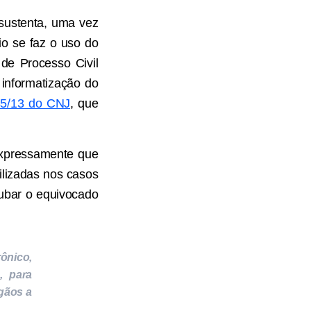
 sustenta, uma vez
io se faz o uso do
de Processo Civil
 informatização do
85/13 do CNJ
, que
 expressamente que
ilizadas nos casos
rubar o equivocado
ônico,
, para
rgãos a