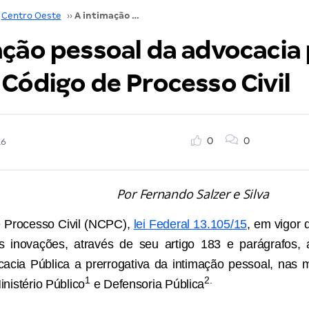
Centro Oeste
››
A intimação pessoal da advocacia pública no novo Código de Processo Civil
ação pessoal da advocacia 
Código de Processo Civil
0
0
16
Por Fernando Salzer e Silva
 Processo Civil (NCPC),
lei Federal 13.105/15
, em vigor 
 inovações, através de seu artigo 183 e parágrafos, a
acia Pública a prerrogativa da intimação pessoal, nas
1
2.
inistério Público
e Defensoria Pública