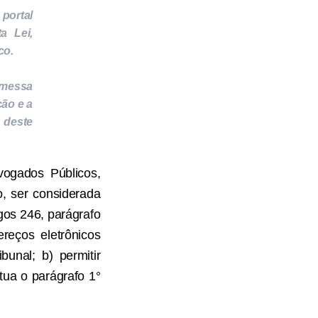
portal
a Lei,
co.
emessa
ção e a
deste
vogados Públicos,
o, ser considerada
igos 246, parágrafo
reços eletrônicos
bunal; b) permitir
tua o parágrafo 1°