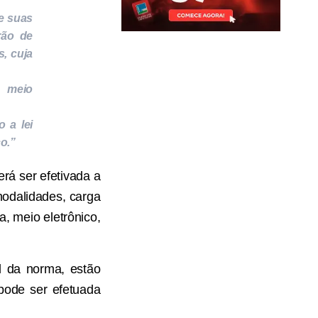
 e suas
rão de
, cuja
u meio
 a lei
o.”
rá ser efetivada a
modalidades, carga
, meio eletrônico,
l da norma, estão
pode ser efetuada