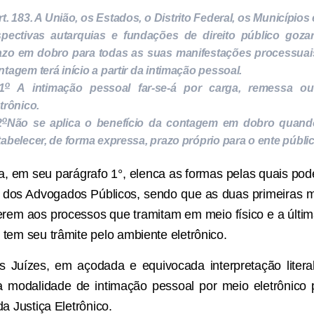
rt. 183. A União, os Estados, o Distrito Federal, os Municípios
spectivas autarquias e fundações de direito público goza
azo em dobro para todas as suas manifestações processuais
ntagem terá início a partir da intimação pessoal.
o
1
A intimação pessoal far-se-á por carga, remessa o
trônico.
o
2
Não se aplica o benefício da contagem em dobro quando
tabelecer, de forma expressa, prazo próprio para o ente públic
ra, em seu parágrafo 1°, elenca as formas pelas quais pode
 dos Advogados Públicos, sendo que as duas primeiras 
erem aos processos que tramitam em meio físico e a última
 tem seu trâmite pelo ambiente eletrônico.
s Juízes, em açodada e equivocada interpretação litera
 modalidade de intimação pessoal por meio eletrônico 
da Justiça Eletrônico.