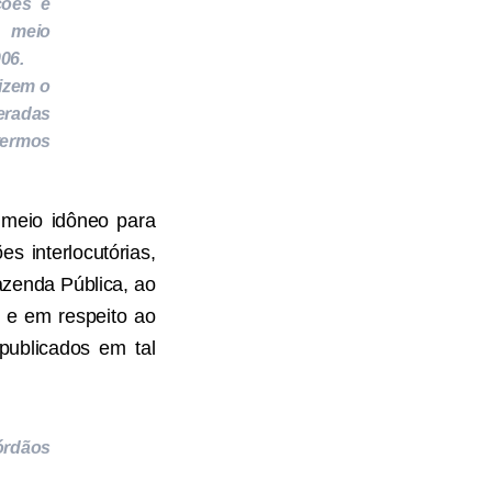
ções e
r meio
06.
lizem o
eradas
 termos
o meio idôneo para
s interlocutórias,
azenda Pública, ao
o e em respeito ao
 publicados em tal
órdãos