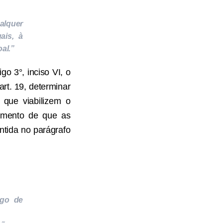
ualquer
ais, à
al.”
go 3°, inciso VI, o
art. 19, determinar
 que viabilizem o
dimento de que as
ontida no parágrafo
ego de