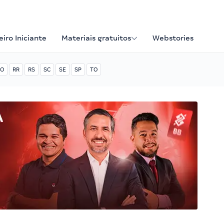
iro Iniciante
Materiais gratuitos
Webstories
O
RR
RS
SC
SE
SP
TO