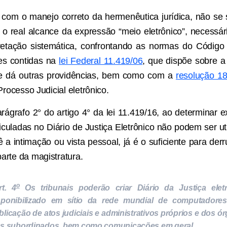
 com o manejo correto da hermenêutica jurídica, não se
r o real alcance da expressão “meio eletrônico”, necessár
retação sistemática, confrontando as normas do Código 
es contidas na
lei Federal 11.419/06
, que dispõe sobre a
l e dá outras providências, bem como com a
resolução 1
Processo Judicial eletrônico.
parágrafo 2° do artigo 4° da lei 11.419/16, ao determinar
iculadas no Diário de Justiça Eletrônico não podem ser ut
ê a intimação ou vista pessoal, já é o suficiente para der
arte da magistratura.
o
rt. 4
Os tribunais poderão criar Diário da Justiça eletr
sponibilizado em sítio da rede mundial de computadores
blicação de atos judiciais e administrativos próprios e dos ó
es subordinados, bem como comunicações em geral.