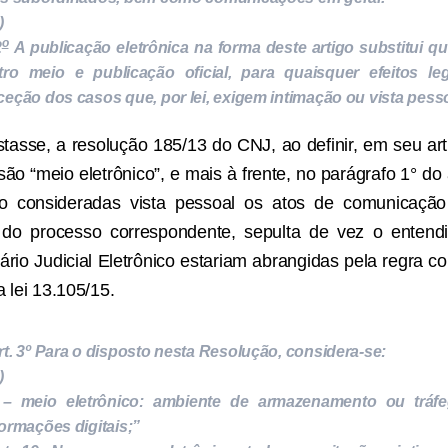
)
o
2
A publicação eletrônica na forma deste artigo substitui q
tro meio e publicação oficial, para quaisquer efeitos leg
ceção dos casos que, por lei, exigem intimação ou vista pesso
tasse, a resolução 185/13 do CNJ, ao definir, em seu arti
ão “meio eletrônico”, e mais à frente, no parágrafo 1° do 
 consideradas vista pessoal os atos de comunicação
 do processo correspondente, sepulta de vez o enten
ário Judicial Eletrônico estariam abrangidas pela regra c
a lei 13.105/15.
rt. 3º Para o disposto nesta Resolução, considera-se:
)
 – meio eletrônico: ambiente de armazenamento ou tráf
formações digitais;”