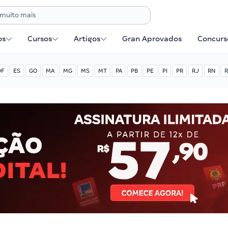
os
Cursos
Artigos
Gran Aprovados
Concurse
DF
ES
GO
MA
MG
MS
MT
PA
PB
PE
PI
PR
RJ
RN
R