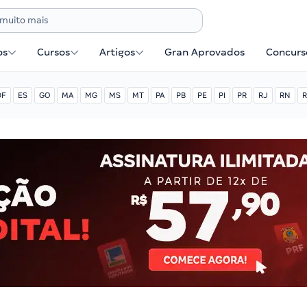
os
Cursos
Artigos
Gran Aprovados
Concurse
DF
ES
GO
MA
MG
MS
MT
PA
PB
PE
PI
PR
RJ
RN
R