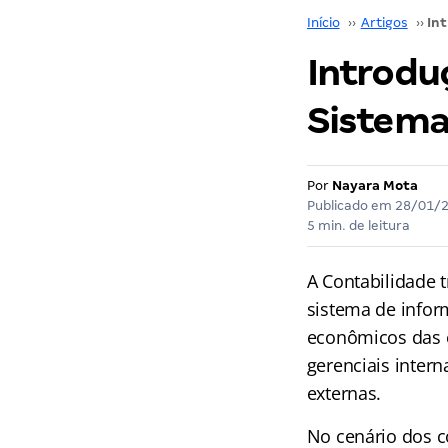
Início
››
Artigos
››
Introdu
Sistema
Por
Nayara Mota
Publicado em
28/01/
5 min. de leitura
A Contabilidade 
sistema de infor
econômicos das e
gerenciais inter
externas.
No cenário dos c