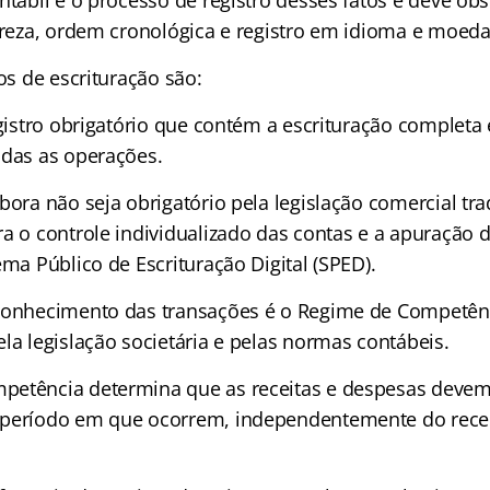
ntábil é o processo de registro desses fatos e deve obs
lareza, ordem cronológica e registro em idioma e moeda
ros de escrituração são:
Registro obrigatório que contém a escrituração complet
odas as operações.
bora não seja obrigatório pela legislação comercial trad
ra o controle individualizado das contas e a apuração 
ema Público de Escrituração Digital (SPED).
conhecimento das transações é o Regime de Competênc
la legislação societária e pelas normas contábeis.
petência determina que as receitas e despesas devem
 período em que ocorrem, independentemente do rec