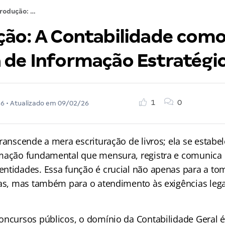
Introdução: A Contabilidade como Sistema de Informação Estratégico
ção: A Contabilidade com
 de Informação Estratégi
1
0
26
• Atualizado em
09/02/26
transcende a mera escrituração de livros; ela se estab
mação fundamental que mensura, registra e comunica 
ntidades. Essa função é crucial não apenas para a to
nas, mas também para o atendimento às exigências legai
oncursos públicos, o domínio da Contabilidade Geral é