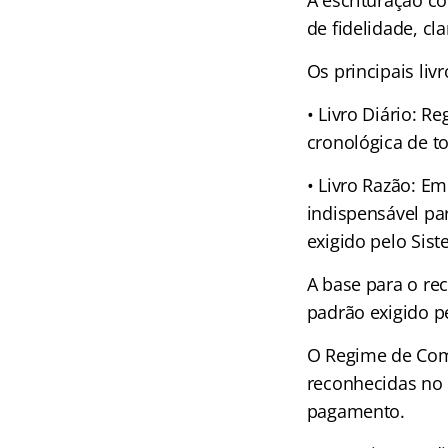
A escrituração co
de fidelidade, c
Os principais liv
• Livro Diário: 
cronológica de t
• Livro Razão: Em
indispensável pa
exigido pelo Sist
A base para o re
padrão exigido pe
O Regime de Com
reconhecidas no
pagamento.