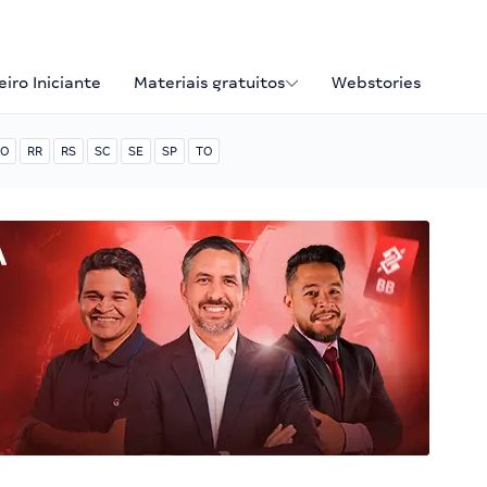
iro Iniciante
Materiais gratuitos
Webstories
O
RR
RS
SC
SE
SP
TO