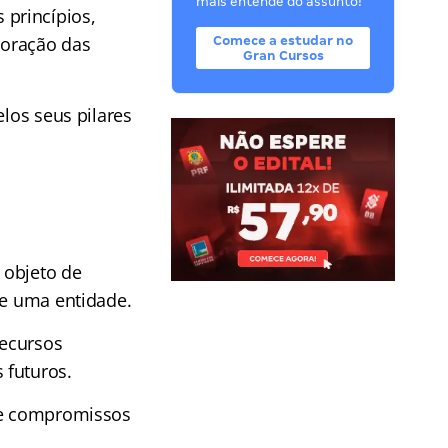
mais entende do assunto!
princípios,
boração das
Comece a estudar no
Gran Cursos
elos seus pilares
 objeto de
de uma entidade.
recursos
 futuros.
s e compromissos