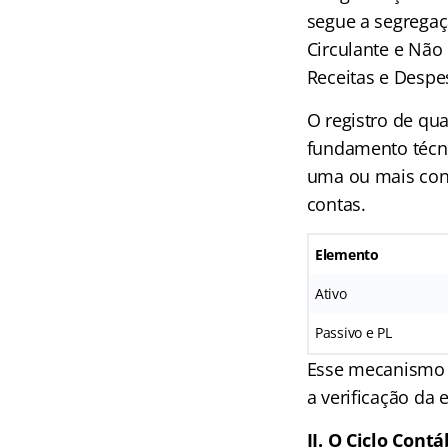
segue a segregaç
Circulante e Não 
Receitas e Despe
O registro de qu
fundamento técni
uma ou mais cont
contas.
Elemento
Ativo
Passivo e PL
Esse mecanismo n
a verificação da 
II. O Ciclo Contá