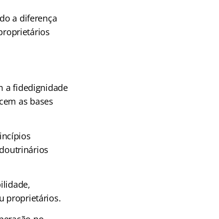
ndo a diferença
proprietários
m a fidedignidade
ecem as bases
incípios
outrinários
ilidade,
 proprietários.