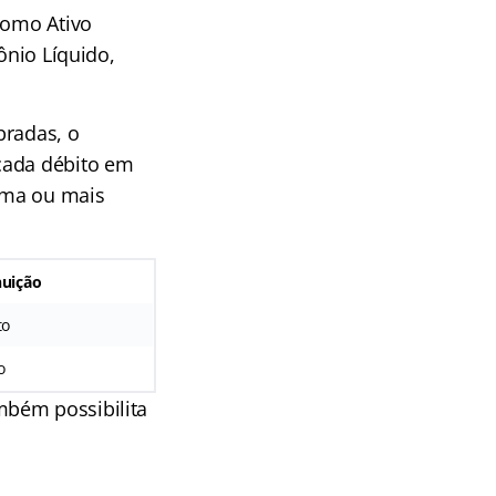
como Ativo
ônio Líquido,
bradas, o
cada débito em
uma ou mais
uição
to
o
mbém possibilita