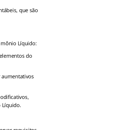
ntábeis, que são
rimônio Líquido:
 elementos do
r aumentativos
dificativos,
 Líquido.