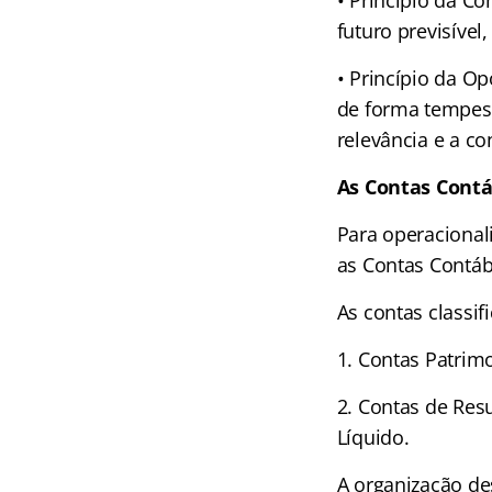
• Princípio da C
futuro previsível
• Princípio da O
de forma tempest
relevância e a co
As Contas Contá
Para operacionali
as Contas Contáb
As contas classi
1. Contas Patrim
2. Contas de Res
Líquido.
A organização des