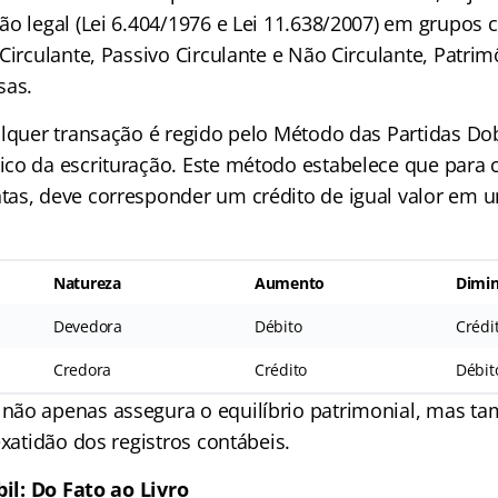
ão legal (Lei 6.404/1976 e Lei 11.638/2007) em grupos 
Circulante, Passivo Circulante e Não Circulante, Patrim
sas.
alquer transação é regido pelo Método das Partidas Do
co da escrituração. Este método estabelece que para 
as, deve corresponder um crédito de igual valor em 
Natureza
Aumento
Dimin
Devedora
Débito
Crédi
Credora
Crédito
Débit
ão apenas assegura o equilíbrio patrimonial, mas ta
exatidão dos registros contábeis.
bil: Do Fato ao Livro