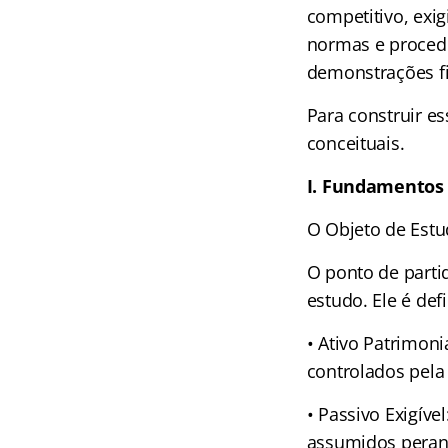
competitivo, exi
normas e procedi
demonstrações fi
Para construir es
conceituais.
I. Fundamentos 
O Objeto de Estu
O ponto de partid
estudo. Ele é de
• Ativo Patrimoni
controlados pela
• Passivo Exigív
assumidos perant