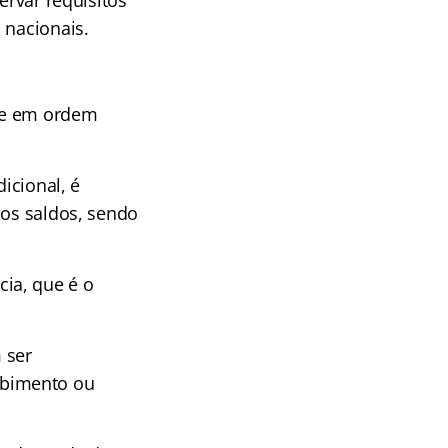
ervar requisitos
 nacionais.
a e em ordem
icional, é
dos saldos, sendo
ia, que é o
 ser
ebimento ou