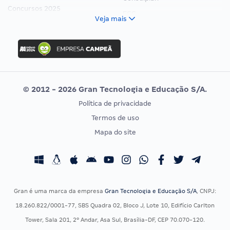
Concursos 2025
FCC
Veja mais
Concurso Nacional Unificado
FGV
Concurso Ibama
Idecan
Concurso MPU
Selecon
Editais publicados
Uniase
© 2012 - 2026 Gran Tecnologia e Educação S/A.
Vunesp
Política de privacidade
CONCURSOS POR PROFISSÃO
EXAME DE ORDEM
Termos de uso
Concursos Administrativos
OAB
Mapa do site
Concursos Educação
Prova OAB
Concursos Fiscais
Calendário OAB
Concursos Jurídicos
Questões OAB
Concursos Militares
Recursos OAB
Gran é uma marca da empresa
Gran Tecnologia e Educação S/A
, CNPJ:
Concursos Policiais
Exame de Ordem
18.260.822/0001-77, SBS Quadra 02, Bloco J, Lote 10, Edifício Carlton
Concursos Saúde
Tower, Sala 201, 2º Andar, Asa Sul, Brasília-DF, CEP 70.070-120.