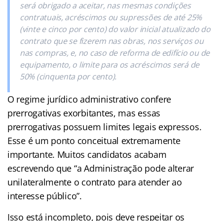
será obrigado a aceitar, nas mesmas condições
contratuais, acréscimos ou supressões de até 25%
(vinte e cinco por cento) do valor inicial atualizado do
contrato que se fizerem nas obras, nos serviços ou
nas compras, e, no caso de reforma de edifício ou de
equipamento, o limite para os acréscimos será de
50% (cinquenta por cento).
O regime jurídico administrativo confere
prerrogativas exorbitantes, mas essas
prerrogativas possuem limites legais expressos.
Esse é um ponto conceitual extremamente
importante. Muitos candidatos acabam
escrevendo que “a Administração pode alterar
unilateralmente o contrato para atender ao
interesse público”.
Isso está incompleto, pois deve respeitar os