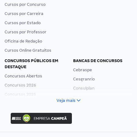
Cursos por Concurso
Cursos por Carreira
Cursos por Estado
Cursos por Professor
Oficina de Redação
Cursos Online Gratuitos
CONCURSOS PÚBLICOS EM
BANCAS DE CONCURSOS
DESTAQUE
Cebraspe
Concursos Abertos
Cesgranrio
Concursos 2026
Consulplan
Concursos 2025
FCC
Veja mais
Concurso Nacional Unificado
FGV
Concurso Ibama
Idecan
Concurso MPU
Selecon
Editais publicados
Uniase