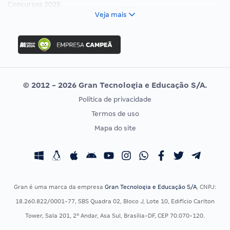
Concursos 2025
FCC
Veja mais
Concurso Nacional Unificado
FGV
Concurso Ibama
Idecan
Concurso MPU
Selecon
Editais publicados
Uniase
© 2012 - 2026 Gran Tecnologia e Educação S/A.
Vunesp
Política de privacidade
CONCURSOS POR PROFISSÃO
EXAME DE ORDEM
Termos de uso
Concursos Administrativos
OAB
Mapa do site
Concursos Educação
Prova OAB
Concursos Fiscais
Calendário OAB
Concursos Jurídicos
Questões OAB
Concursos Militares
Recursos OAB
Gran é uma marca da empresa
Gran Tecnologia e Educação S/A
, CNPJ:
Concursos Policiais
Exame de Ordem
18.260.822/0001-77, SBS Quadra 02, Bloco J, Lote 10, Edifício Carlton
Concursos Saúde
Tower, Sala 201, 2º Andar, Asa Sul, Brasília-DF, CEP 70.070-120.
Concursos Tribunais