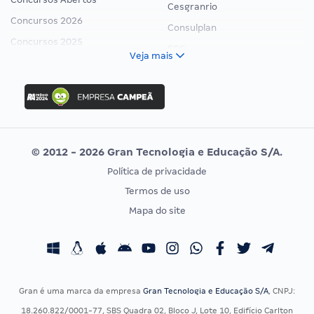
Cesgranrio
Concursos 2026
Consulplan
Concursos 2025
FCC
Veja mais
Concurso Nacional Unificado
FGV
Concurso Ibama
Idecan
Concurso MPU
Selecon
Editais publicados
Uniase
© 2012 - 2026 Gran Tecnologia e Educação S/A.
Vunesp
Política de privacidade
CONCURSOS POR PROFISSÃO
EXAME DE ORDEM
Termos de uso
Concursos Administrativos
OAB
Mapa do site
Concursos Educação
Prova OAB
Concursos Fiscais
Calendário OAB
Concursos Jurídicos
Questões OAB
Concursos Militares
Recursos OAB
Gran é uma marca da empresa
Gran Tecnologia e Educação S/A
, CNPJ:
Concursos Policiais
Exame de Ordem
18.260.822/0001-77, SBS Quadra 02, Bloco J, Lote 10, Edifício Carlton