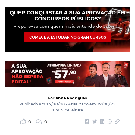
QUER CONQUISTAR A SUA APROVAÇÃO EM
CONCURSOS PÚBLICOS?
Prepare-se com quem mais entende do assunto!
COMECE A ESTUDAR NO GRAN CURSOS
Por
Anna Rodrigues
Publicado em
16/10/20
• Atualizado em
29/08/23
1 min. de leitura
0
0