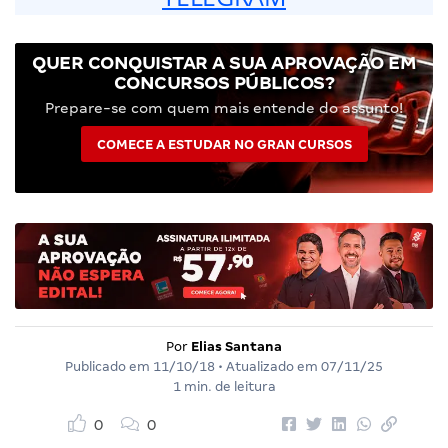
QUER CONQUISTAR A SUA APROVAÇÃO EM
CONCURSOS PÚBLICOS?
Prepare-se com quem mais entende do assunto!
COMECE A ESTUDAR NO GRAN CURSOS
Por
Elias Santana
Publicado em
11/10/18
• Atualizado em
07/11/25
1 min. de leitura
0
0