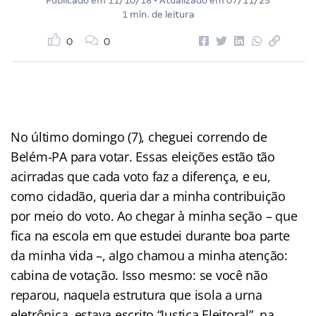
Publicado em
11/10/18
• Atualizado em
07/11/25
1 min. de leitura
0
0
No último domingo (7), cheguei correndo de
Belém-PA para votar. Essas eleições estão tão
acirradas que cada voto faz a diferença, e eu,
como cidadão, queria dar a minha contribuição
por meio do voto. Ao chegar à minha seção – que
fica na escola em que estudei durante boa parte
da minha vida –, algo chamou a minha atenção:
cabina de votação. Isso mesmo: se você não
reparou, naquela estrutura que isola a urna
eletrônica, estava escrito “Justiça Eleitoral”, na