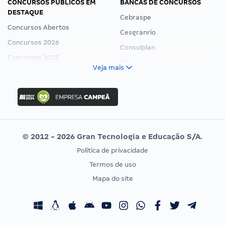
CONCURSOS PÚBLICOS EM
BANCAS DE CONCURSOS
DESTAQUE
Cebraspe
Concursos Abertos
Cesgranrio
Concursos 2026
Consulplan
Concursos 2025
FCC
Veja mais
Concurso Nacional Unificado
FGV
Concurso Ibama
Idecan
Concurso MPU
Selecon
Editais publicados
Uniase
© 2012 - 2026 Gran Tecnologia e Educação S/A.
Vunesp
Política de privacidade
CONCURSOS POR PROFISSÃO
EXAME DE ORDEM
Termos de uso
Concursos Administrativos
OAB
Mapa do site
Concursos Educação
Prova OAB
Concursos Fiscais
Calendário OAB
Concursos Jurídicos
Questões OAB