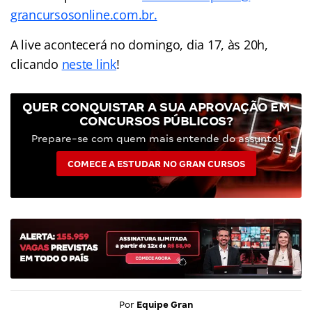
grancursosonline.com.br.
A live acontecerá no domingo, dia 17, às 20h,
clicando
neste link
!
QUER CONQUISTAR A SUA APROVAÇÃO EM
CONCURSOS PÚBLICOS?
Prepare-se com quem mais entende do assunto!
COMECE A ESTUDAR NO GRAN CURSOS
Por
Equipe Gran