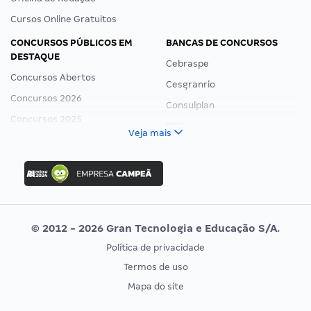
Cursos Online Gratuitos
CONCURSOS PÚBLICOS EM
BANCAS DE CONCURSOS
DESTAQUE
Cebraspe
Concursos Abertos
Cesgranrio
Concursos 2026
Consulplan
Concursos 2025
FCC
Veja mais
Concurso Nacional Unificado
FGV
Concurso Ibama
Idecan
Concurso MPU
Selecon
Editais publicados
Uniase
© 2012 - 2026 Gran Tecnologia e Educação S/A.
Vunesp
Política de privacidade
CONCURSOS POR PROFISSÃO
EXAME DE ORDEM
Termos de uso
Concursos Administrativos
OAB
Mapa do site
Concursos Educação
Prova OAB