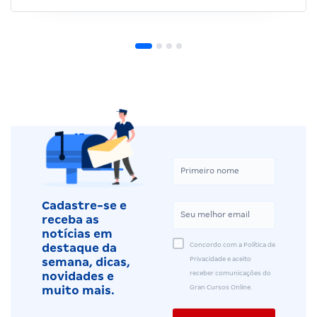
Cadastre-se e
receba as
notícias em
Concordo com a Política de
destaque da
Privacidade e aceito
semana, dicas,
receber comunicações do
novidades e
Gran Cursos Online.
muito mais.