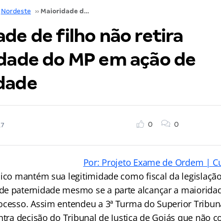
Nordeste
››
Maioridade de filho não retira legitimidade do MP em ação de paternidade
de de filho não retira
idade do MP em ação de
dade
0
0
17
Por: Projeto Exame de Ordem | C
lico mantém sua legitimidade como fiscal da legislaçã
e paternidade mesmo se a parte alcançar a maioridad
ocesso. Assim entendeu a 3ª Turma do Superior Tribuna
ontra decisão do Tribunal de Justiça de Goiás que não 