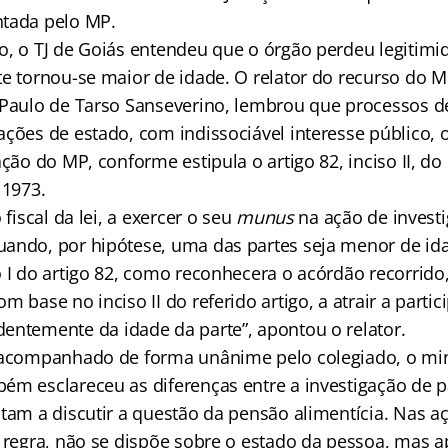
ntada pelo MP.
o, o TJ de Goiás entendeu que o órgão perdeu legitimi
e tornou-se maior de idade. O relator do recurso do Mi
 Paulo de Tarso Sanseverino, lembrou que processos d
ações de estado, com indissociável interesse público, 
ação do MP, conforme estipula o artigo 82, inciso II, d
 1973.
 fiscal da lei, a exercer o seu
munus
na ação de invest
ando, por hipótese, uma das partes seja menor de i
o I do artigo 82, como reconhecera o acórdão recorrido
m base no inciso II do referido artigo, a atrair a parti
entemente da idade da parte”, apontou o relator.
 acompanhado de forma unânime pelo colegiado, o min
ém esclareceu as diferenças entre a investigação de p
itam a discutir a questão da pensão alimentícia. Nas a
e regra, não se dispõe sobre o estado da pessoa, mas 