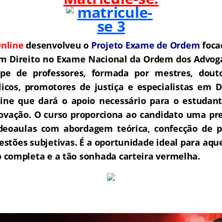
nline
desenvolveu o
Projeto Exame de Ordem
f
o
ca
m Direito no Exame Nacional da Ordem dos Advoga
e de professores, formada por mestres, douto
icos, promotores de justiça e especialistas em D
ne que dará o apoio necessário para o estudant
rovação.
O curso proporciona ao candidato uma pre
deoaulas com abordagem teórica, confecção de pe
estões subjetivas.
É a oportunidade ideal para aq
completa e a tão sonhada carteira vermelha.