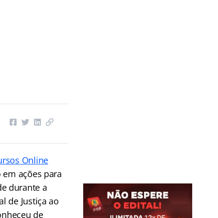
ursos Online
o em ações para
e durante a
l de Justiça ao
conheceu de