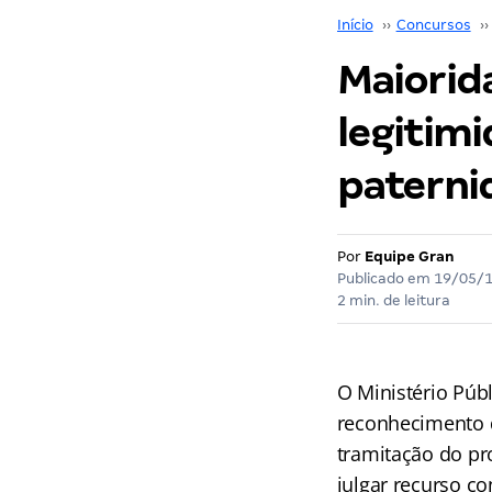
Início
››
Concursos
››
Maiorida
legitim
paterni
Por
Equipe Gran
Publicado em
19/05/
2 min. de leitura
O Ministério Púb
reconhecimento d
tramitação do pr
julgar recurso c