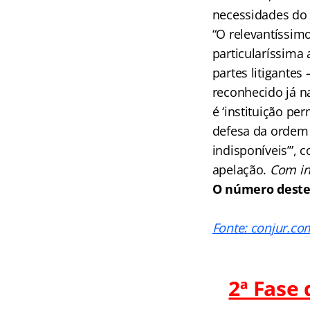
necessidades do 
“O relevantíssimo
particularíssima 
partes litigantes
reconhecido já na
é ‘instituição pe
defesa da ordem j
indisponíveis’”,
apelação.
Com inf
O número deste 
Fonte: conjur.co
2ª Fase