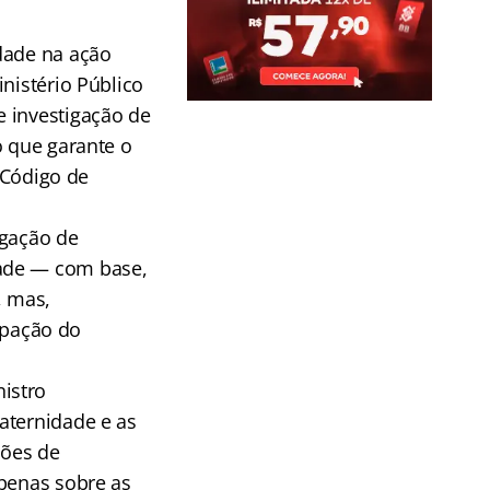
dade na ação
nistério Público
e investigação de
o que garante o
o Código de
igação de
dade — com base,
, mas,
cipação do
istro
aternidade e as
ções de
apenas sobre as