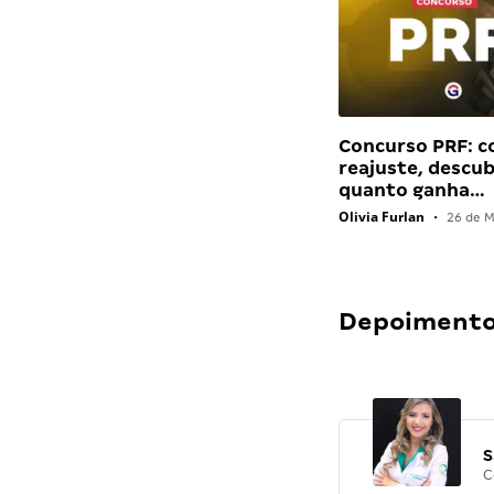
Concurso PRF: 
reajuste, descu
quanto ganha…
Olivia Furlan
•
26 de M
Depoimentos
S
C