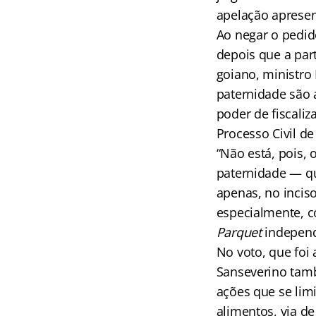
apelação aprese
Ao negar o pedid
depois que a part
goiano, ministro
paternidade são 
poder de fiscaliz
Processo Civil de
“Não está, pois, o
paternidade — qu
apenas, no incis
especialmente, co
Parquet
independ
No voto, que foi
Sanseverino tamb
ações que se lim
alimentos, via d