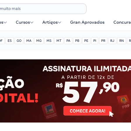
os
Cursos
Artigos
Gran Aprovados
Concurse
DF
ES
GO
MA
MG
MS
MT
PA
PB
PE
PI
PR
RJ
RN
R