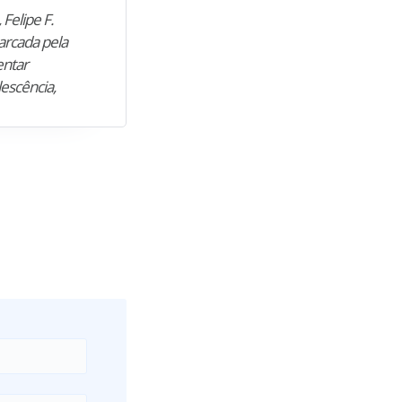
 Felipe F.
“Natural de Juazeiro do Norte (CE),
arcada pela
M. encontrou nos estudos o cami
entar
para construir uma nova fase da vi
lescência,
profissional. Após…”