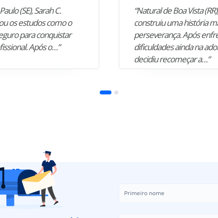
Paulo (SE), Sarah C.
“Natural de Boa Vista (RR),
u os estudos como o
construiu uma história m
guro para conquistar
perseverança. Após enfr
fissional. Após o…”
dificuldades ainda na ado
decidiu recomeçar a…”