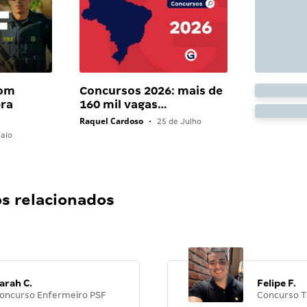
com
Concursos 2026: mais de
bra
160 mil vagas…
Raquel Cardoso
•
25 de Julho
aio
 relacionados
arah C.
Felipe F.
oncurso Enfermeiro PSF
Concurso T