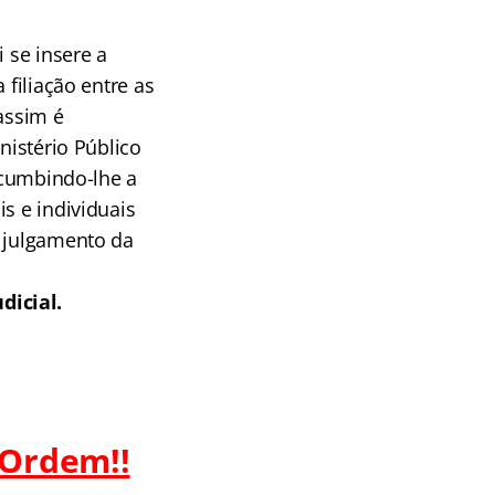
 se insere a
 filiação entre as
assim é
nistério Público
incumbindo-lhe a
s e individuais
o julgamento da
dicial.
 Ordem!!