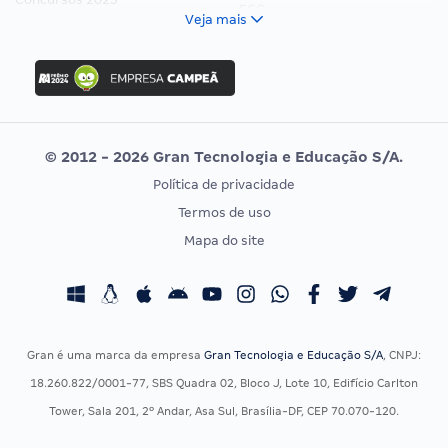
FCC
Veja mais
Concurso Nacional Unificado
FGV
Concurso Ibama
Idecan
Concurso MPU
Selecon
Editais publicados
Uniase
© 2012 - 2026 Gran Tecnologia e Educação S/A.
Vunesp
Política de privacidade
CONCURSOS POR PROFISSÃO
EXAME DE ORDEM
Termos de uso
Concursos Administrativos
OAB
Mapa do site
Concursos Educação
Prova OAB
Concursos Fiscais
Calendário OAB
Concursos Jurídicos
Questões OAB
Concursos Militares
Recursos OAB
Gran é uma marca da empresa
Gran Tecnologia e Educação S/A
, CNPJ:
Concursos Policiais
Exame de Ordem
18.260.822/0001-77, SBS Quadra 02, Bloco J, Lote 10, Edifício Carlton
Concursos Saúde
Tower, Sala 201, 2º Andar, Asa Sul, Brasília-DF, CEP 70.070-120.
Concursos Tribunais