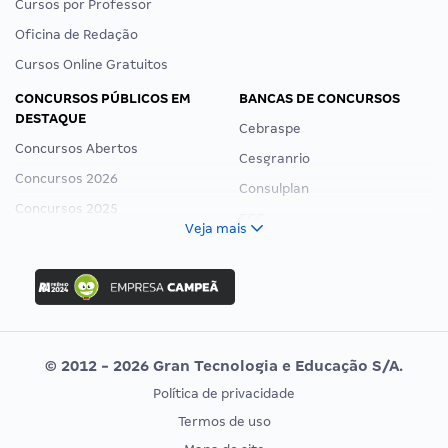
Cursos por Professor
Oficina de Redação
Cursos Online Gratuitos
CONCURSOS PÚBLICOS EM
BANCAS DE CONCURSOS
DESTAQUE
Cebraspe
Concursos Abertos
Cesgranrio
Concursos 2026
Consulplan
Concursos 2025
FCC
Veja mais
Concurso Nacional Unificado
FGV
Concurso Ibama
Idecan
Concurso MPU
Selecon
Editais publicados
Uniase
© 2012 - 2026 Gran Tecnologia e Educação S/A.
Vunesp
Política de privacidade
CONCURSOS POR PROFISSÃO
EXAME DE ORDEM
Termos de uso
Concursos Administrativos
OAB