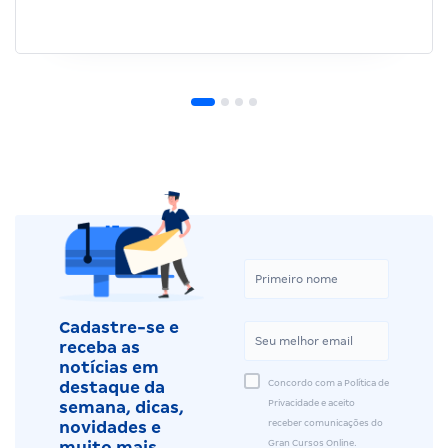
Cadastre-se e
receba as
notícias em
Concordo com a Política de
destaque da
Privacidade e aceito
semana, dicas,
receber comunicações do
novidades e
Gran Cursos Online.
muito mais.