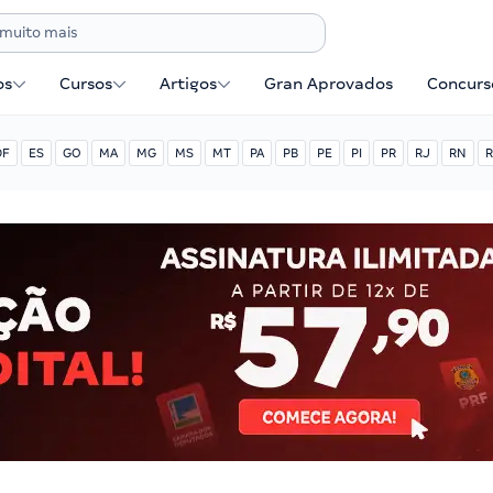
os
Cursos
Artigos
Gran Aprovados
Concurse
DF
ES
GO
MA
MG
MS
MT
PA
PB
PE
PI
PR
RJ
RN
R