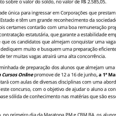
o sobre o valor do soldo, no valor de R$ 2.585,05.
ade única para ingressar em Corporações que prestam
 Estado e têm um grande reconhecimento da sociedade
ois certames contarão com uma boa remuneração pro
contratação estatutária, que garante a estabilidade em
te que os candidatos que almejam conquistar uma vag
 dediquem muito e busquem uma preparação eficiente
de ter muitas vagas atrairá uma alta concorrência.
caminhada de preparação dos alunos que almejam uma 
 Cursos Online
promove de 12 a 16 de junho
, a 1ª M
tará com aulas de diversas disciplinas com uma abo
este concurso, com o objetivo de ajudar o aluno a cons
ase sólida de conhecimento nas matérias que são esse
o, no primeiro dia da Maratona PM e CBM BA, os alunos