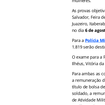
mulheres.
As provas objeti
Salvador, Feira d
Juazeiro, Itabera
no dia
6 de agos
Para a
Polícia Mi
1.819 serão dest
O exame para a P
Ilhéus, Vitória d
Para ambas as co
a remuneração de
título de bolsa 
soldado, a remun
de Atividade Mili