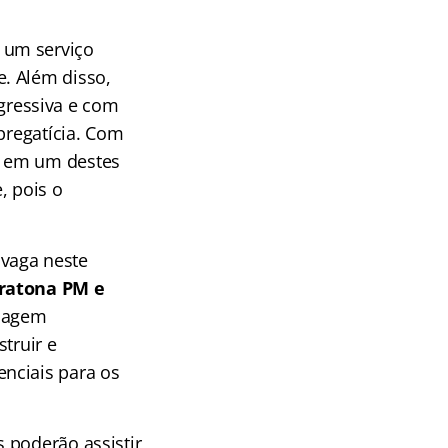
 um serviço
. Além disso,
gressiva e com
pregatícia. Com
a em um destes
, pois o
vaga neste
aratona PM e
rdagem
truir e
nciais para os
 poderão assistir