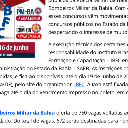
públicos da Polícia Militar da Bah
Bombeiros Militar da Bahia. Com o
esses concursos vêm movimentad
concursos públicos no Estado da 
despertando o interesse de muito
A execução técnica dos certames 
responsabilidade do Instituto Bras
Formação e Capacitação – IBFC e
ministração do Estado da Bahia – SAEB. As inscrições 
bidas, e ficarão disponíveis até o dia 19 de junho de 
ia/DF), pelo site do organizador,
IBFC
. A taxa está fixad
paga até o dia do vencimento impresso no boleto, em 
eiros Miliar da Bahia
oferta de 750 vagas voltadas 
ado. Do total de vagas, 672 serão destinadas para ho