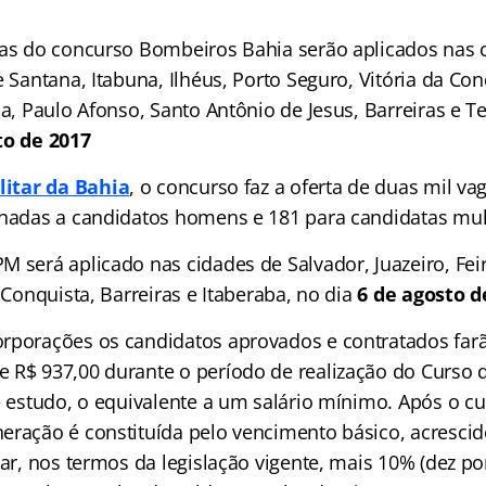
vas do concurso Bombeiros Bahia serão aplicados nas 
e Santana, Itabuna, Ilhéus, Porto Seguro, Vitória da Con
ba, Paulo Afonso, Santo Antônio de Jesus, Barreiras e Tei
to de 2017
litar da Bahia
, o concurso faz a oferta de duas mil v
inadas a candidatos homens e 181 para candidatas mul
M será aplicado nas cidades de Salvador, Juazeiro, Fei
a Conquista, Barreiras e Itaberaba, no dia
6 de agosto d
rporações os candidatos aprovados e contratados farã
 R$ 937,00 durante o período de realização do Curso 
de estudo, o equivalente a um salário mínimo. Após o c
eração é constituída pelo vencimento básico, acrescid
tar, nos termos da legislação vigente, mais 10% (dez po