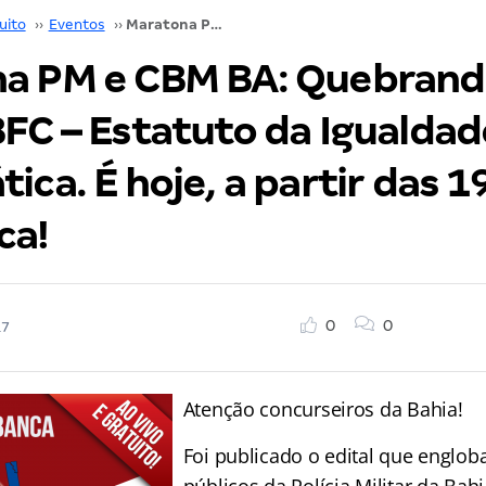
uito
››
Eventos
››
Maratona PM e CBM BA: Quebrando a banca IBFC – Estatuto da Igualdade Racial e Gramática. É hoje, a partir das 19 horas. Não perca!
a PM e CBM BA: Quebrand
FC – Estatuto da Igualdad
ica. É hoje, a partir das 1
ca!
0
0
17
Atenção concurseiros da Bahia!
Foi publicado o edital que englob