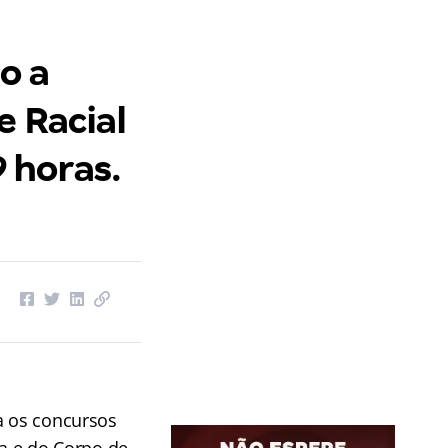
o a
e Racial
9 horas.
a os concursos