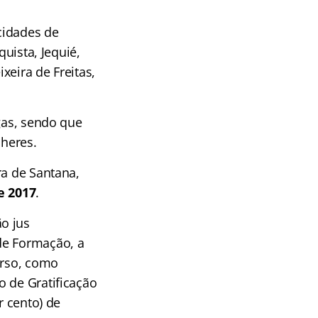
cidades de
quista, Jequié,
xeira de Freitas,
agas, sendo que
heres.
ra de Santana,
e 2017
.
o jus
de Formação, a
urso, como
o de Gratificação
r cento) de