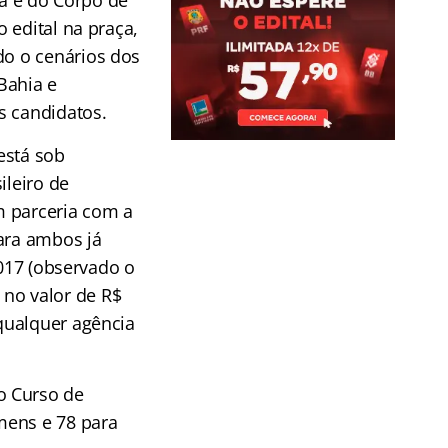
ia e do Corpo de
 edital na praça,
o o cenários dos
Bahia e
s candidatos.
está sob
ileiro de
m parceria com a
para ambos já
2017 (observado o
a no valor de R$
qualquer agência
ao Curso de
mens e 78 para