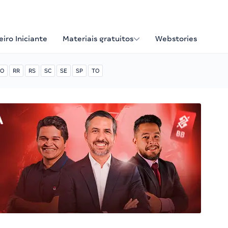
iro Iniciante
Materiais gratuitos
Webstories
O
RR
RS
SC
SE
SP
TO