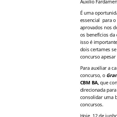
Auxilio Fardament
É uma oportunid
essencial para o
aprovados nos d
os benefícios da 
isso é importan
dois certames se
concurso apesar 
Para auxiliar a 
concurso, o
Gran
CBM BA,
que con
direcionada para 
consolidar uma b
concursos.
Hoje, 12 de junh