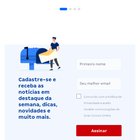
Cadastre-se e
receba as
notícias em
Concordo com a Política de
destaque da
Privacidade e aceito
semana, dicas,
receber comunicações do
novidades e
Gran Cursos Online.
muito mais.