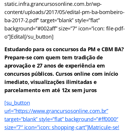
static.infra.grancursosonline.com.br/wp-
content/uploads/2017/05/edital-pm-ba-bombeiro-
ba-2017-2.pdf” target=”blank” style=”flat”
background=”#002aff” size=”7″ icon=”icon: file-pdf-
o”]Edital[/su_button]
Estudando para os concursos da PM e CBM BA?
Prepare-se com quem tem tradição de
aprovação e 27 anos de experiência em
concursos públicos. Cursos online com início
imediato, visualizações ilimitadas e
parcelamento em até 12x sem juros
[su_button
url=”https://www.grancursosonline.com.br”
target=”blank” style=”flat” background=”#ff0000″
size=”7″ icon=”icon: shopping-cart”]Matricule-se!