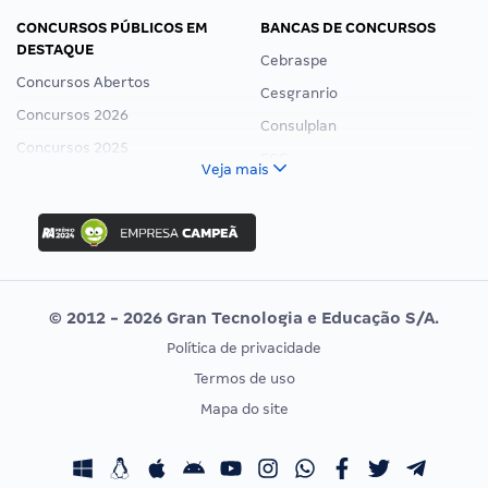
CONCURSOS PÚBLICOS EM
BANCAS DE CONCURSOS
DESTAQUE
Cebraspe
Concursos Abertos
Cesgranrio
Concursos 2026
Consulplan
Concursos 2025
FCC
Veja mais
Concurso Nacional Unificado
FGV
Concurso Ibama
Idecan
Concurso MPU
Selecon
Editais publicados
Uniase
© 2012 - 2026 Gran Tecnologia e Educação S/A.
Vunesp
Política de privacidade
CONCURSOS POR PROFISSÃO
EXAME DE ORDEM
Termos de uso
Concursos Administrativos
OAB
Mapa do site
Concursos Educação
Prova OAB
Concursos Fiscais
Calendário OAB