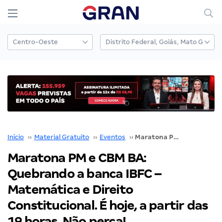
Início
››
Material Gratuito
››
Eventos
››
Maratona PM e CBM BA: Quebrando a banca IBFC – Matemática e Direito Constitucional. É hoje, a partir das 19 horas. Não perca!
Maratona PM e CBM BA:
Quebrando a banca IBFC –
Matemática e Direito
Constitucional. É hoje, a partir das
19 horas. Não perca!