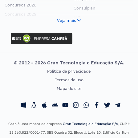
Concursos 2026
Consulplan
Concursos 2025
FCC
Veja mais
Concurso Nacional Unificado
FGV
Concurso Ibama
Idecan
Concurso MPU
Selecon
Editais publicados
Uniase
© 2012 - 2026 Gran Tecnologia e Educação S/A.
Vunesp
Política de privacidade
CONCURSOS POR PROFISSÃO
EXAME DE ORDEM
Termos de uso
Concursos Administrativos
OAB
Mapa do site
Concursos Educação
Prova OAB
Concursos Fiscais
Calendário OAB
Concursos Jurídicos
Questões OAB
Concursos Militares
Recursos OAB
Gran é uma marca da empresa
Gran Tecnologia e Educação S/A
, CNPJ:
Concursos Policiais
Exame de Ordem
18.260.822/0001-77, SBS Quadra 02, Bloco J, Lote 10, Edifício Carlton