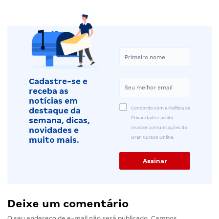
Cadastre-se e
receba as
notícias em
Concordo com a Política de
destaque da
Privacidade e aceito
semana, dicas,
receber comunicações do
novidades e
Gran Cursos Online.
muito mais.
Deixe um comentário
O seu endereço de e-mail não será publicado.
Campos