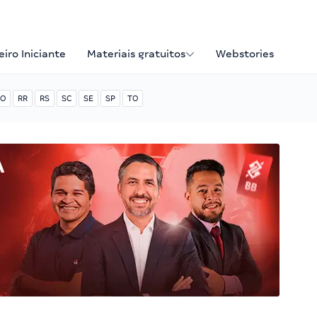
iro Iniciante
Materiais gratuitos
Webstories
O
RR
RS
SC
SE
SP
TO