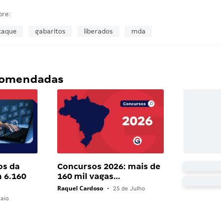
bre:
taque
gabaritos
liberados
mda
ecomendadas
os da
Concursos 2026: mais de
 6.160
160 mil vagas…
Raquel Cardoso
•
25 de Julho
aio