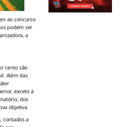
tes ao concurso
sos podem ser
anizadora, a
or cento são
il. Além das
áter
perior, exceto à
inatório, dos
va objetiva.
s, contados a