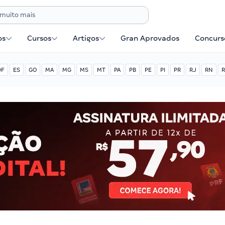
os
Cursos
Artigos
Gran Aprovados
Concurse
DF
ES
GO
MA
MG
MS
MT
PA
PB
PE
PI
PR
RJ
RN
R