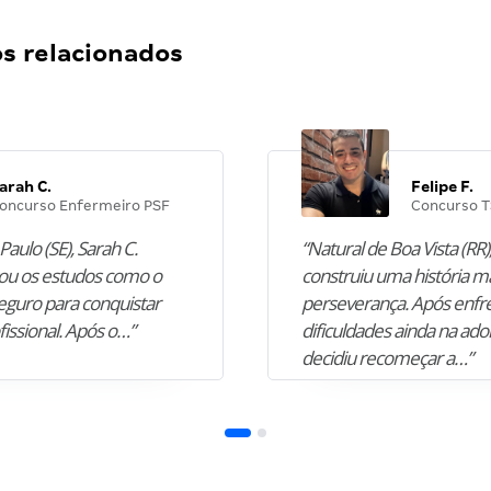
 relacionados
arah C.
Felipe F.
oncurso Enfermeiro PSF
Concurso T
Paulo (SE), Sarah C.
“Natural de Boa Vista (RR),
u os estudos como o
construiu uma história m
guro para conquistar
perseverança. Após enfr
fissional. Após o…”
dificuldades ainda na ado
decidiu recomeçar a…”