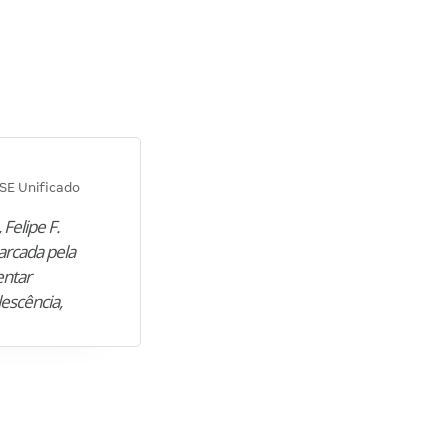
Diana M.
SE Unificado
Concurso SEPLAG CE
 Felipe F.
“Natural de Juazeiro do Norte (CE),
arcada pela
M. encontrou nos estudos o cami
entar
para construir uma nova fase da vi
lescência,
profissional. Após…”