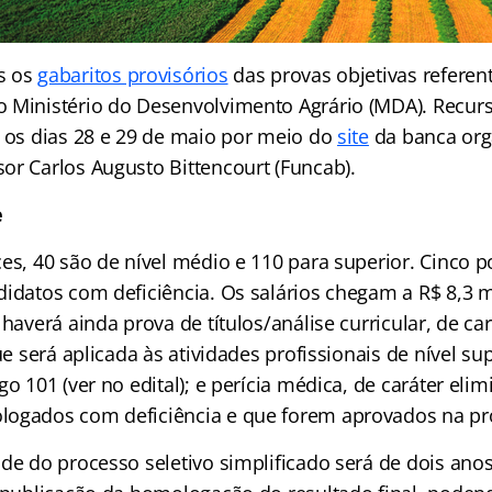
s os
gabaritos provisórios
das provas objetivas referen
 Ministério do Desenvolvimento Agrário (MDA). Recur
e os dias 28 e 29 de maio por meio do
site
da banca org
or Carlos Augusto Bittencourt (Funcab).
e
es, 40 são de nível médio e 110 para superior. Cinco p
didatos com deficiência. Os salários chegam a R$ 8,3 m
 haverá ainda prova de títulos/análise curricular, de car
que será aplicada às atividades profissionais de nível su
go 101 (ver no edital); e perícia médica, de caráter elim
ogados com deficiência e que forem aprovados na pro
ade do processo seletivo simplificado será de dois ano