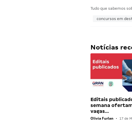
Tudo que sabemos so
concursos em des
Notícias r
Editais publicad
semana ofertam
vagas…
Olivia Furlan
•
17 de M