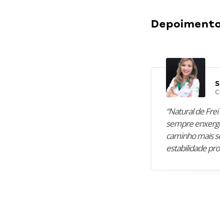
Depoimentos
S
C
“Natural de Frei 
sempre enxergo
caminho mais se
estabilidade pro