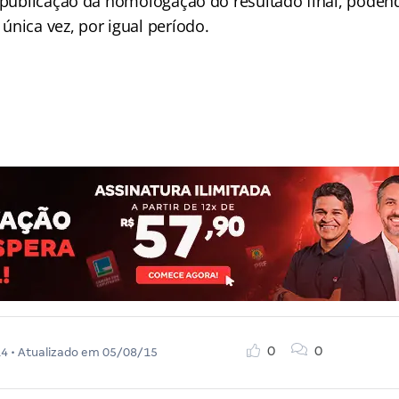
e publicação da homologação do resultado final, poden
única vez, por igual período.
0
0
14
• Atualizado em
05/08/15