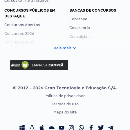
Cursos Online Gratuitos
CONCURSOS PÚBLICOS EM
BANCAS DE CONCURSOS
DESTAQUE
Cebraspe
Concursos Abertos
Cesgranrio
Concursos 2026
Consulplan
Concursos 2025
FCC
Veja mais
Concurso Nacional Unificado
FGV
Concurso Ibama
Idecan
Concurso MPU
Selecon
Editais publicados
Uniase
© 2012 - 2026 Gran Tecnologia e Educação S/A.
Vunesp
Política de privacidade
CONCURSOS POR PROFISSÃO
EXAME DE ORDEM
Termos de uso
Concursos Administrativos
OAB
Mapa do site
Concursos Educação
Prova OAB
Concursos Fiscais
Calendário OAB