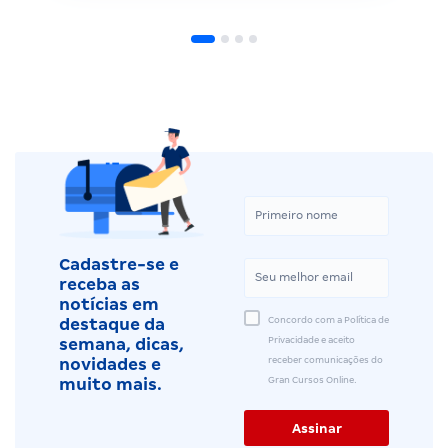
Cadastre-se e
receba as
notícias em
Concordo com a Política de
destaque da
Privacidade e aceito
semana, dicas,
receber comunicações do
novidades e
Gran Cursos Online.
muito mais.