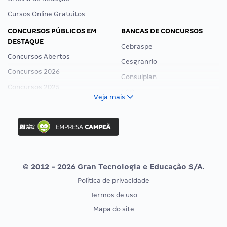
Cursos Online Gratuitos
CONCURSOS PÚBLICOS EM
BANCAS DE CONCURSOS
DESTAQUE
Cebraspe
Concursos Abertos
Cesgranrio
Concursos 2026
Consulplan
Concursos 2025
FCC
Veja mais
Concurso Nacional Unificado
FGV
Concurso Ibama
Idecan
Concurso MPU
Selecon
Editais publicados
Uniase
© 2012 - 2026 Gran Tecnologia e Educação S/A.
Vunesp
Política de privacidade
CONCURSOS POR PROFISSÃO
EXAME DE ORDEM
Termos de uso
Concursos Administrativos
OAB
Mapa do site
Concursos Educação
Prova OAB