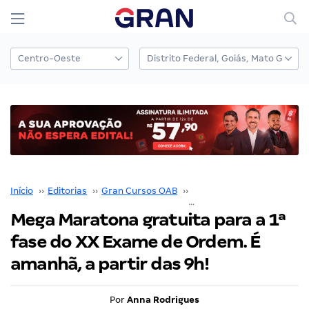
Início
››
Editorias
››
Gran Cursos OAB
››
Exame de Ordem
››
Mega Maratona gratuita para a 1ª
fase do XX Exame de Ordem. É
amanhã, a partir das 9h!
Por
Anna Rodrigues