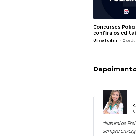
Concursos Polici
confira os edit
Olivia Furlan
•
2 de Ju
Depoimentos
S
C
“Natural de Frei 
sempre enxergo