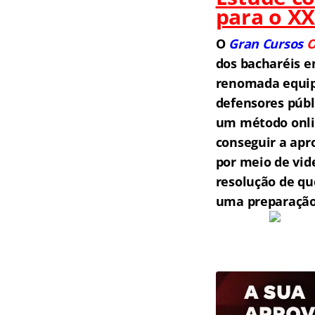
para o X
O
Gran Cursos
O
dos bacharéis e
renomada equipe
defensores públ
um método onlin
conseguir a apr
por meio de vid
resolução de qu
uma preparação 