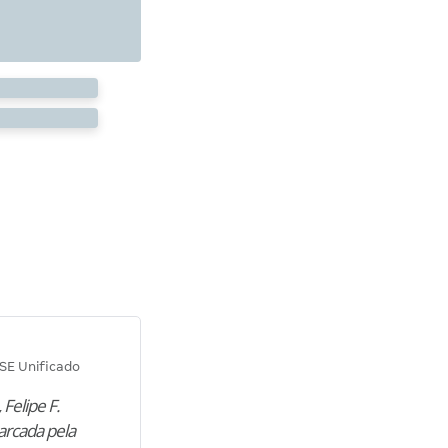
Diana M.
SE Unificado
Concurso SEPLAG CE
 Felipe F.
“Natural de Juazeiro do Norte (CE),
arcada pela
M. encontrou nos estudos o cami