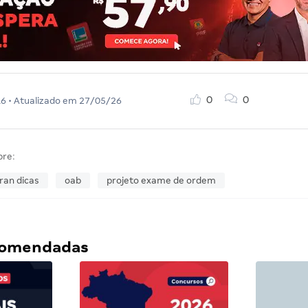
0
0
16
• Atualizado em
27/05/26
bre:
ran dicas
oab
projeto exame de ordem
ecomendadas