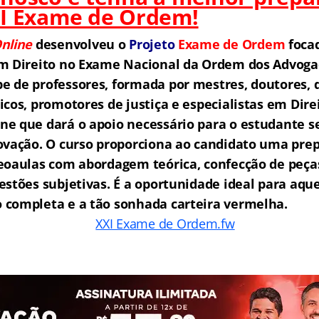
XI Exame de Ordem!
nline
desenvolveu o
Projeto
Exame de Ordem
f
o
ca
m Direito no Exame Nacional da Ordem dos Advogad
 de professores, formada por mestres, doutores, 
icos, promotores de justiça e especialistas em Dire
e que dará o apoio necessário para o estudante s
ovação.
O curso proporciona ao candidato uma prep
eoaulas com abordagem teórica, confecção de peças
estões subjetivas. É a oportunidade ideal para aq
completa e a tão sonhada carteira vermelha.