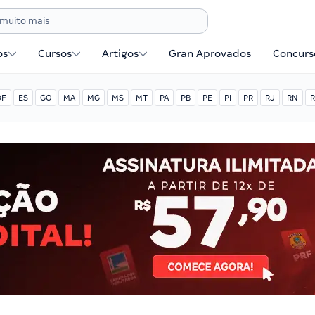
os
Cursos
Artigos
Gran Aprovados
Concurse
DF
ES
GO
MA
MG
MS
MT
PA
PB
PE
PI
PR
RJ
RN
R