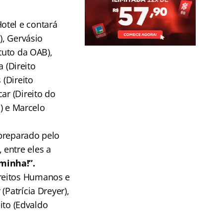
Hotel e contará
), Gervásio
tuto da OAB),
a (Direito
 (Direito
ar (Direito do
o) e Marcelo
 preparado pelo
 entre eles a
minha!”.
ireitos Humanos e
(Patrícia Dreyer),
eito (Edvaldo