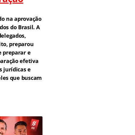
do na aprovação
os do Brasil.
A
delegados,
ito, preparou
e preparar e
aração efetiva
 jurídicas e
ueles que buscam