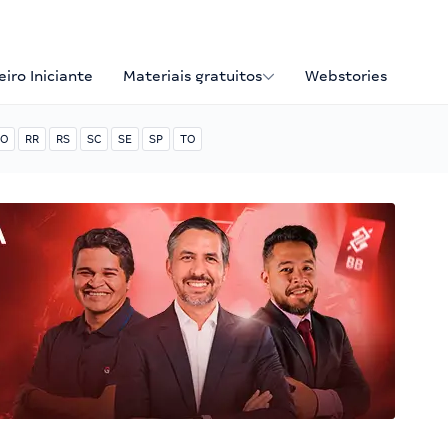
iro Iniciante
Materiais gratuitos
Webstories
O
RR
RS
SC
SE
SP
TO