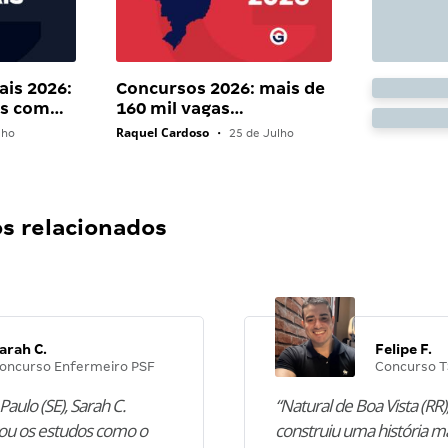
ais 2026:
Concursos 2026: mais de
ais com…
160 mil vagas…
Raquel Cardoso
lho
•
25 de Julho
 relacionados
arah C.
Felipe F.
oncurso Enfermeiro PSF
Concurso T
Paulo (SE), Sarah C.
“Natural de Boa Vista (RR),
u os estudos como o
construiu uma história m