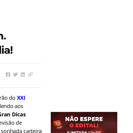
m.
ia!
arão do
XXI
ndendo aos
Gran Dicas
evisão de
 sonhada carteira