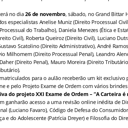
erá no dia
26 de novembro
, sábado, no Grand Bittar 
s especialistas Anelise Muniz (Direito Processual Civil
 Processual do Trabalho), Daniela Menezes (Ética e Esta
ito Civil), Roberta Queiroz (Direito Civil), Luciano Dutr
Gustavo Scatolino (Direito Administrativo), André Ramos
vio Milhomem (Direito Processual Penal), Leandro Alenc
 Daher (Direito Penal), Mauro Moreira (Direito Tributári
ibutário).
matriculados para o aulão receberão um kit exclusivo
ne e pelo Projeto Exame de Ordem com vários brindes,
siva
do projeto XXI Exame de Ordem – “A Carteira é 
 ganharão acesso a uma revisão online inédita de D
onal (Luciano Favaro), Código de Defesa do Consumidor 
ça e do Adolescente (Patrícia Dreyer) e Filosofia do Dir