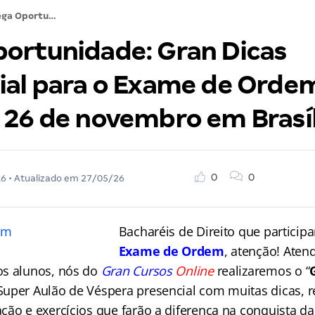
Mega Oportunidade: Gran Dicas Presencial para o Exame de Ordem. Sábado, 26 de novembro em Brasília!
ortunidade: Gran Dicas
ial para o Exame de Orde
 26 de novembro em Brasíl
0
0
16
• Atualizado em
27/05/26
Bacharéis de Direito que particip
Exame de Ordem
, atenção! Ate
os alunos, nós do
Gran Cursos
Online
realizaremos o “
uper Aulão de Véspera presencial com muitas dicas, r
ção e exercícios que farão a diferença na conquista da