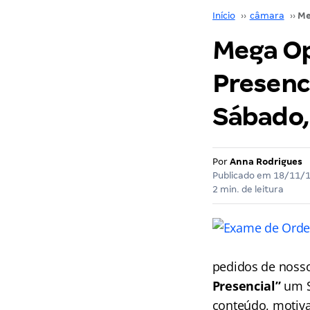
Início
››
câmara
››
Mega Op
Presenc
Sábado,
Por
Anna Rodrigues
Publicado em
18/11/
2 min. de leitura
pedidos de noss
Presencial”
um S
conteúdo, motiva