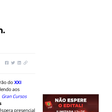
m.
arão do
XXI
ndendo aos
o
Gran Cursos
s
spera presencial