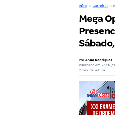
Início
››
Carreiras
››
Mega Op
Presenc
Sábado,
Por
Anna Rodrigues
Publicado em
26/10/
2 min. de leitura