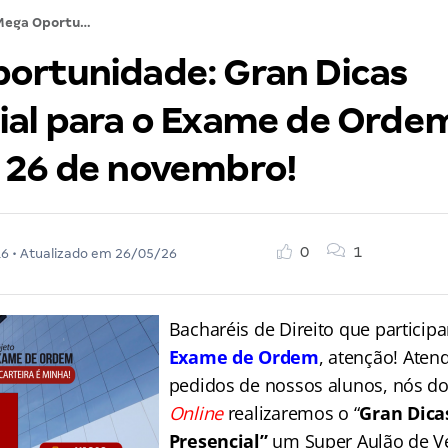
Mega Oportunidade: Gran Dicas Presencial para o Exame de Ordem. Sábado, 26 de novembro!
ortunidade: Gran Dicas
ial para o Exame de Orde
 26 de novembro!
0
1
16
• Atualizado em
26/05/26
Bacharéis de Direito que particip
Exame de Ordem
, atenção! Ate
pedidos de nossos alunos, nós d
Online
realizaremos o “
Gran Dica
Presencial”
um Super Aulão de Vé