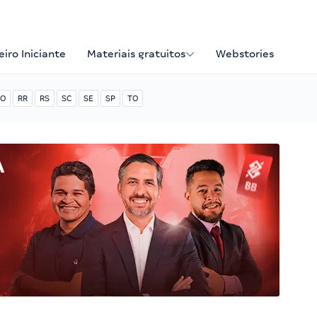
iro Iniciante
Materiais gratuitos
Webstories
O
RR
RS
SC
SE
SP
TO