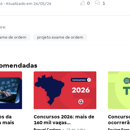
0
1
16
• Atualizado em
26/05/26
bre:
ame de ordem
projeto exame de ordem
ecomendadas
os da
Concursos 2026: mais de
Concurso
 mais
160 mil vagas…
ocorrerã
Raquel Cardoso
Equipe Gran
•
25 de Julho