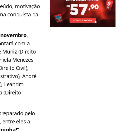
teúdo, motivação
 na conquista da
e novembro
,
ontará com a
 Muniz (Direito
aniela Menezes
reito Civil),
strativo), André
), Leandro
a (Direito
 preparado pelo
 entre eles a
minha!”.