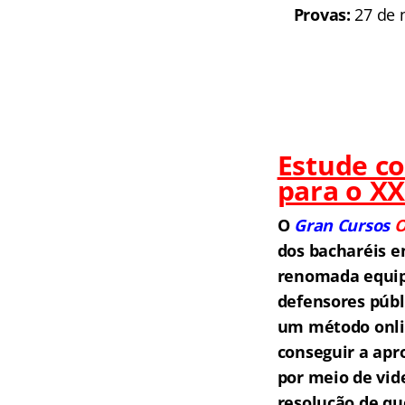
Provas:
27 de 
Estude c
para o X
O
Gran Cursos
O
dos bacharéis e
renomada equipe
defensores públ
um método onlin
conseguir a apr
por meio de vid
resolução de qu