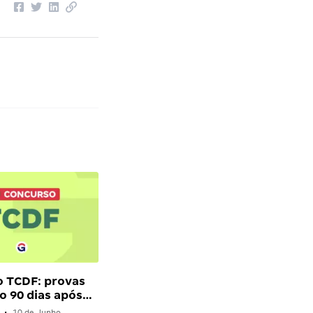
 TCDF: provas
o 90 dias após…
•
10 de Junho