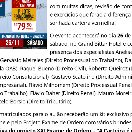
com muitas dicas, revisão de con
e exercícios que farão a diferença
sonhada carteira vermelha!
O evento acontecerá no dia
26 d
sábado, no Grand Bittar Hotel e c
presença dos especialistas Anelise
, Gervásio Meireles (Direito Processual do Trabalho), D
da OAB), Raquel Bueno (Direito Civil), Roberta Queiroz (Di
reito Constitucional), Gustavo Scatolino (Direito Admini
mpresarial), Flávio Milhomem (Direito Processual Penal
do Trabalho), Flávio Daher (Direito Penal), Mauro Moreir
elo Borsio (Direito Tributário).
matriculados para o aulão receberão um kit exclusivo
ne e pelo Projeto Exame de Ordem com vários brindes,
siva
do projeto XXI Exame de Ordem – “A Carteira é 