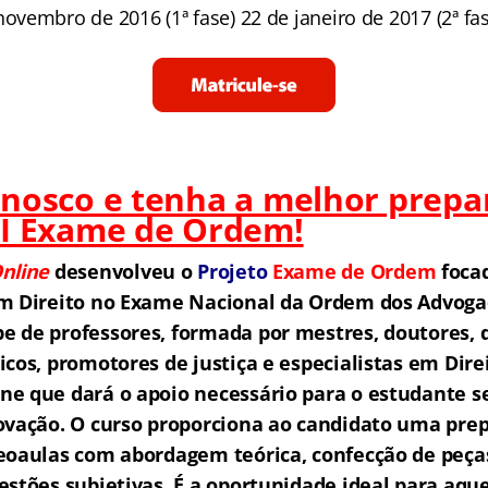
novembro de 2016 (1ª fase) 22 de janeiro de 2017 (2ª fas
onosco e tenha a melhor prepa
XI Exame de Ordem!
nline
desenvolveu o
Projeto
Exame de Ordem
f
o
ca
m Direito no Exame Nacional da Ordem dos Advogad
 de professores, formada por mestres, doutores, 
icos, promotores de justiça e especialistas em Dire
e que dará o apoio necessário para o estudante s
ovação.
O curso proporciona ao candidato uma prep
eoaulas com abordagem teórica, confecção de peças
estões subjetivas. É a oportunidade ideal para aq