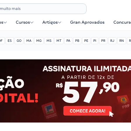
os
Cursos
Artigos
Gran Aprovados
Concurse
DF
ES
GO
MA
MG
MS
MT
PA
PB
PE
PI
PR
RJ
RN
R