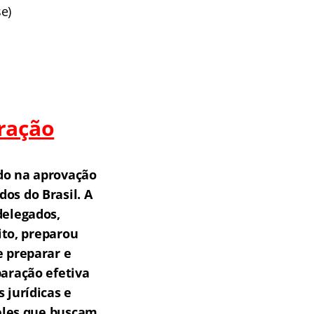
e)
ração
do na aprovação
os do Brasil.
A
delegados,
ito, preparou
e preparar e
aração efetiva
 jurídicas e
ueles que buscam