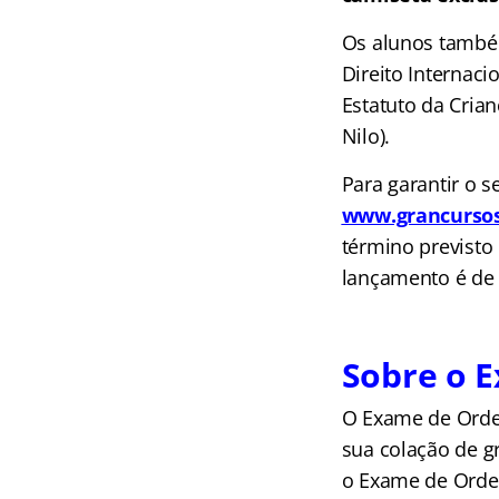
Os alunos também
Direito Internaci
Estatuto da Crian
Nilo).
Para garantir o s
www.grancursos
término previsto
lançamento é d
Sobre o 
O Exame de Ordem
sua colação de g
o Exame de Ordem