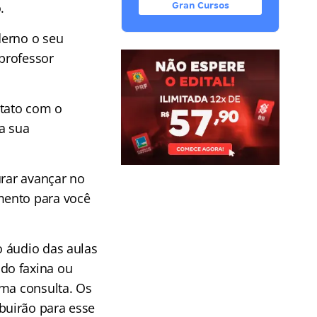
.
Gran Cursos
derno o seu
professor
tato com o
 a sua
urar avançar no
mento para você
o áudio das aulas
do faxina ou
uma consulta. Os
buirão para esse