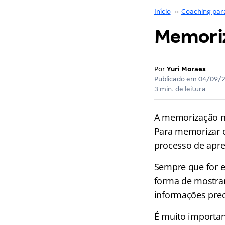
Início
››
Coaching par
Memoriz
Por
Yuri Moraes
Publicado em
04/09/
3 min. de leitura
A memorização nã
Para memorizar o
processo de apre
Sempre que for es
forma de mostrar
informações pre
É muito important