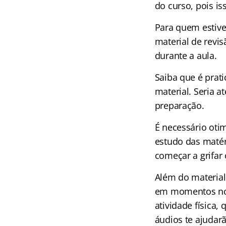
do curso, pois is
Para quem estive
material de revi
durante a aula.
Saiba que é prat
material. Seria a
preparação.
É necessário oti
estudo das matér
começar a grifar 
Além do material
em momentos nos 
atividade física
áudios te ajudar