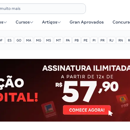
os
Cursos
Artigos
Gran Aprovados
Concurse
DF
ES
GO
MA
MG
MS
MT
PA
PB
PE
PI
PR
RJ
RN
R