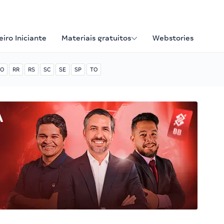
iro Iniciante
Materiais gratuitos
Webstories
O
RR
RS
SC
SE
SP
TO