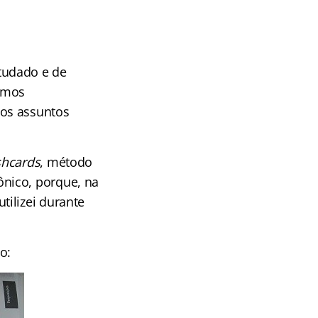
tudado e de
amos
 os assuntos
shcards
, método
nico, porque, na
ilizei durante
o: