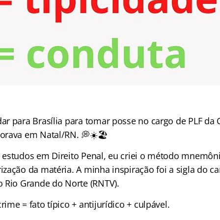
r para Brasília para tomar posse no cargo de PLF da 
orava em Natal/RN. 💭☀️🏖
estudos em Direito Penal, eu criei o método mnemôn
ação da matéria. A minha inspiração foi a sigla do ca
 Rio Grande do Norte (RNTV).
e = fato típico + antijurídico + culpável.