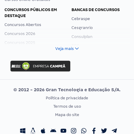
CONCURSOS PÚBLICOS EM
BANCAS DE CONCURSOS
DESTAQUE
Cebraspe
Concursos Abertos
Cesgranrio
Concursos 2026
Consulplan
Concursos 2025
FCC
Veja mais
Concurso Nacional Unificado
FGV
Concurso Ibama
Idecan
Concurso MPU
Selecon
Editais publicados
Uniase
© 2012 - 2026 Gran Tecnologia e Educação S/A.
Vunesp
Política de privacidade
CONCURSOS POR PROFISSÃO
EXAME DE ORDEM
Termos de uso
Concursos Administrativos
OAB
Mapa do site
Concursos Educação
Prova OAB
Concursos Fiscais
Calendário OAB