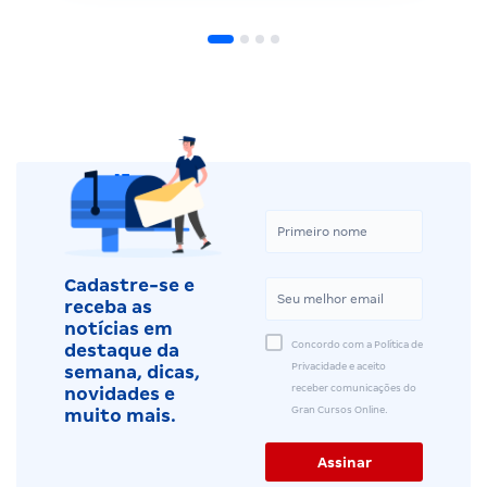
Cadastre-se e
receba as
notícias em
Concordo com a Política de
destaque da
Privacidade e aceito
semana, dicas,
receber comunicações do
novidades e
Gran Cursos Online.
muito mais.