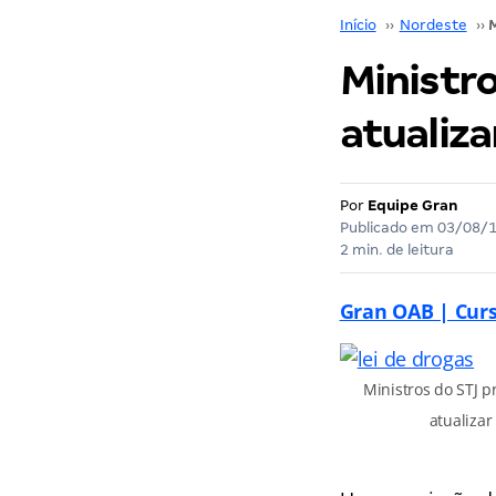
Início
››
Nordeste
››
Ministr
atualiza
Por
Equipe Gran
Publicado em
03/08/
2 min. de leitura
Gran OAB | Cur
Ministros do STJ 
atualizar