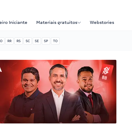
iro Iniciante
Materiais gratuitos
Webstories
O
RR
RS
SC
SE
SP
TO