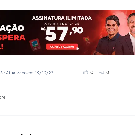
0
0
18
• Atualizado em
19/12/22
bre: