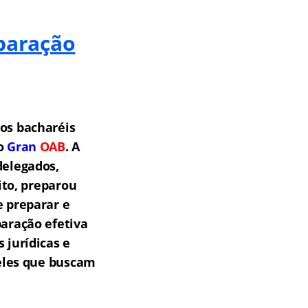
paração
os bacharéis
 o
Gran
OAB
.
A
delegados,
ito, preparou
e preparar e
aração efetiva
 jurídicas e
eles que buscam