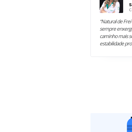
S
C
“Natural de Frei 
sempre enxergo
caminho mais se
estabilidade pro