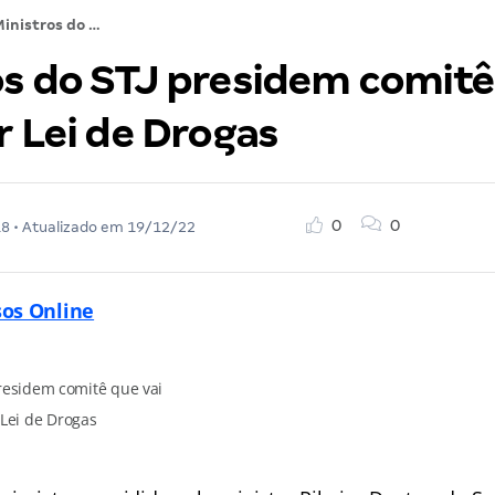
Ministros do STJ presidem comitê que vai atualizar Lei de Drogas
os do STJ presidem comitê
r Lei de Drogas
0
0
18
• Atualizado em
19/12/22
sos Online
presidem comitê que vai
 Lei de Drogas