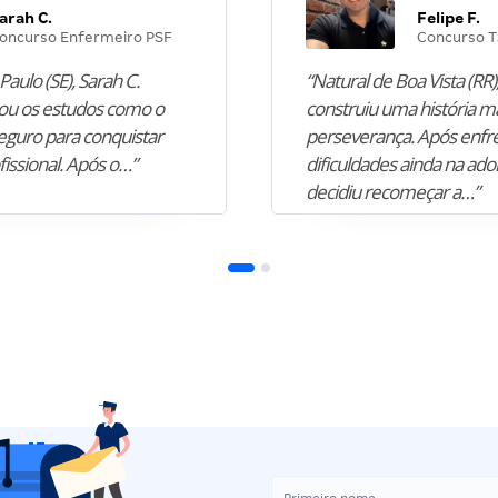
arah C.
Felipe F.
oncurso Enfermeiro PSF
Concurso T
Paulo (SE), Sarah C.
“Natural de Boa Vista (RR),
u os estudos como o
construiu uma história m
guro para conquistar
perseverança. Após enfr
fissional. Após o…”
dificuldades ainda na ado
decidiu recomeçar a…”