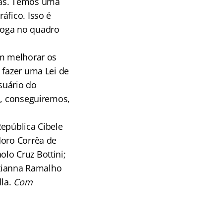
ias. Temos uma
áfico. Isso é
roga no quadro
em melhorar os
 fazer uma Lei de
suário do
o, conseguiremos,
pública Cibele
doro Corrêa de
lo Cruz Bottini;
Tatianna Ramalho
lla.
Com