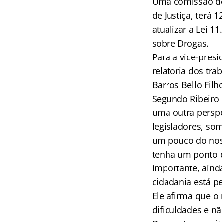
Uma comissão de 
de Justiça, terá
atualizar a Lei 1
sobre Drogas.
Para a vice-presi
relatoria dos tr
Barros Bello Filh
Segundo Ribeiro 
uma outra perspe
legisladores, so
um pouco do nos
tenha um ponto d
importante, ainda
cidadania está p
Ele afirma que o
dificuldades e nã