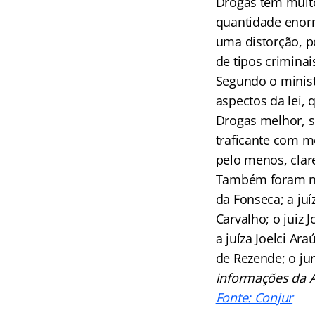
Drogas tem muito
quantidade enorm
uma distorção, p
de tipos criminai
Segundo o minist
aspectos da lei,
Drogas melhor, s
traficante com m
pelo menos, clar
Também foram no
da Fonseca; a ju
Carvalho; o juiz
a juíza Joelci Ar
de Rezende; o ju
informações da A
Fonte: Conjur