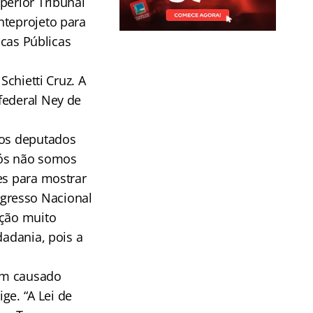
perior Tribunal
nteprojeto para
icas Públicas
Schietti Cruz. A
federal Ney de
aos deputados
 Nós não somos
es para mostrar
gresso Nacional
nção muito
dadania, pois a
tem causado
ge. “A Lei de