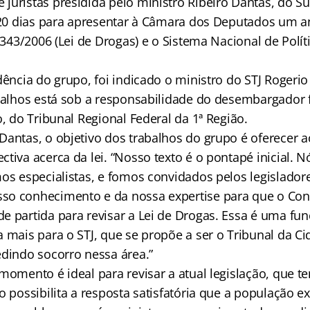
juristas presidida pelo ministro Ribeiro Dantas, do Su
 120 dias para apresentar à Câmara dos Deputados um a
1.343/2006 (Lei de Drogas) e o Sistema Nacional de Polít
dência do grupo, foi indicado o ministro do STJ Rogerio 
abalhos está sob a responsabilidade do desembargador 
o, do Tribunal Regional Federal da 1ª Região.
Dantas, o objetivo dos trabalhos do grupo é oferecer 
ctiva acerca da lei. “Nosso texto é o pontapé inicial.
mos especialistas, e fomos convidados pelos legislador
so conhecimento e da nossa expertise para que o Con
e partida para revisar a Lei de Drogas. Essa é uma fu
 mais para o STJ, que se propõe a ser o Tribunal da Ci
edindo socorro nessa área.”
 momento é ideal para revisar a atual legislação, que 
o possibilita a resposta satisfatória que a população exi