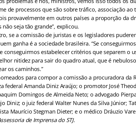
s problemas e nós, ministros, vemos isso todos os d
e de processos que são sobre tráfico, associação ao tr
ois provavelmente em outros países a proporção da d
s não seja tão grande”, explicou.
ro, se a comissão de juristas e os legisladores puder
 quem ganha é a sociedade brasileira. “Se conseguirmos
e conseguirmos estabelecer critérios que separem o u
elhor nitidez para sair do quadro atual, que é nebulos
ear os caminhos.”
meados para compor a comissão a procuradora da Re
íza federal Amanda Diniz Araújo; o promotor José Theo
 Joaquim Domingos de Almeida Neto; o advogado Pierpao
aújo Diniz; o juiz federal Walter Nunes da Silva Júnior; 
rista Maurício Stegman Dieter; e o médico Dráuzio Vare
ssessoria de Imprensa do STJ.