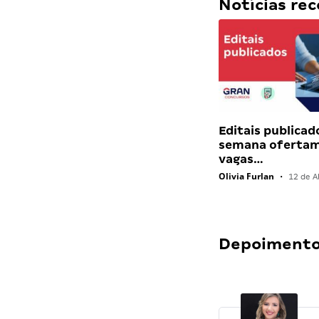
Notícias r
Editais publicad
semana ofertam
vagas…
Olivia Furlan
•
12 de Ab
Depoimentos