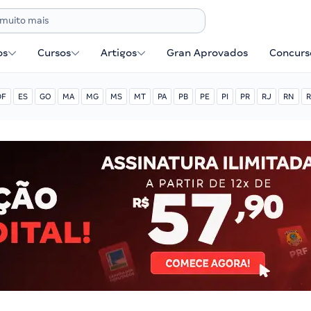
os
Cursos
Artigos
Gran Aprovados
Concurse
DF
ES
GO
MA
MG
MS
MT
PA
PB
PE
PI
PR
RJ
RN
R