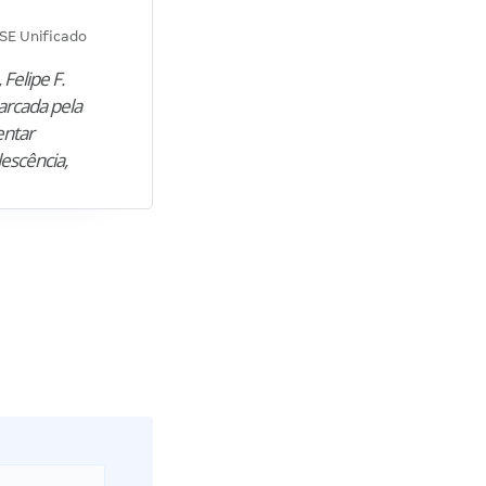
Diana M.
SE Unificado
Concurso SEPLAG CE
 Felipe F.
“Natural de Juazeiro do Norte (CE),
arcada pela
M. encontrou nos estudos o cami
entar
para construir uma nova fase da vi
lescência,
profissional. Após…”