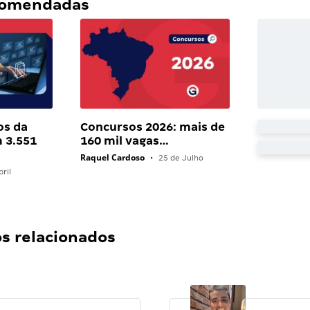
ecomendadas
os da
Concursos 2026: mais de
 3.551
160 mil vagas…
Raquel Cardoso
•
25 de Julho
ril
 relacionados