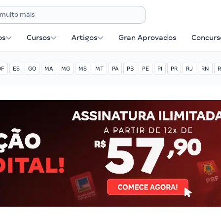
os
Cursos
Artigos
Gran Aprovados
Concurse
DF
ES
GO
MA
MG
MS
MT
PA
PB
PE
PI
PR
RJ
RN
R