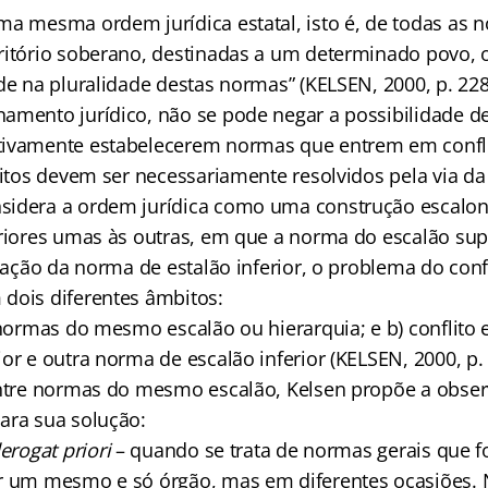
ma mesma ordem jurídica estatal, isto é, de todas as 
ritório soberano, destinadas a um determinado povo, ou
de na pluralidade destas normas” (KELSEN, 2000, p. 228
amento jurídico, não se pode negar a possibilidade d
tivamente estabelecerem normas que entrem em confl
litos devem ser necessariamente resolvidos pela via da
sidera a ordem jurídica como uma construção escalo
eriores umas às outras, em que a norma do escalão sup
riação da norma de estalão inferior, o problema do confl
dois diferentes âmbitos:
e normas do mesmo escalão ou hierarquia; e b) conflit
or e outra norma de escalão inferior (KELSEN, 2000, p. 
entre normas do mesmo escalão, Kelsen propõe a obser
ara sua solução:
derogat priori
– quando se trata de normas gerais que 
r um mesmo e só órgão, mas em diferentes ocasiões. N