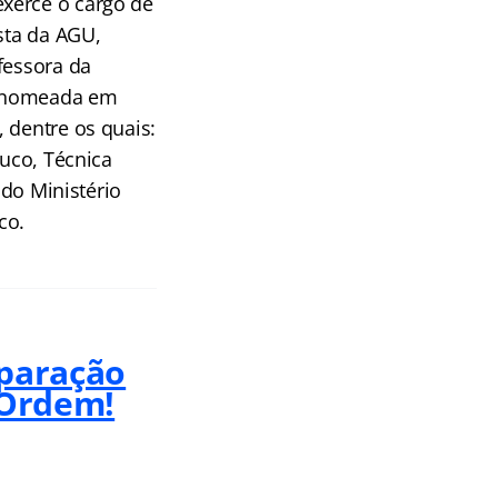
xerce o cargo de
sta da AGU,
fessora da
e nomeada em
 dentre os quais:
buco, Técnica
 do Ministério
co.
eparação
 Ordem!