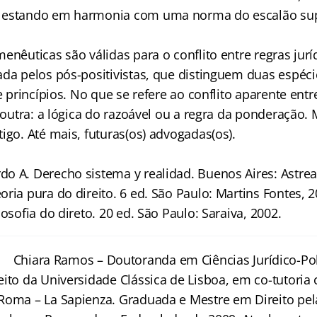
 estando em harmonia com uma norma do escalão supe
enêuticas são válidas para o conflito entre regras jurí
ada pelos pós-positivistas, que distinguem duas espéc
e princípios. No que se refere ao conflito aparente entre
é outra: a lógica do razoável ou a regra da ponderação.
igo. Até mais, futuras(os) advogadas(os).
o A. Derecho sistema y realidad. Buenos Aires: Astrea
ria pura do direito. 6 ed. São Paulo: Martins Fontes, 2
losofia do direto. 20 ed. São Paulo: Saraiva, 2002.
Chiara Ramos – Doutoranda em Ciências Jurídico-Pol
eito da Universidade Clássica de Lisboa, em co-tutoria
Roma – La Sapienza. Graduada e Mestre em Direito pel