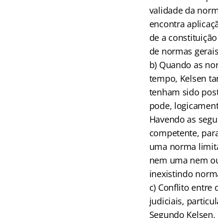
validade da norm
encontra aplicaç
de a constituiçã
de normas gerais
b) Quando as no
tempo, Kelsen ta
tenham sido pos
pode, logicamente
Havendo as segui
competente, para 
uma norma limita
nem uma nem outr
inexistindo norma
c) Conflito entre
judiciais, parti
Segundo Kelsen, 