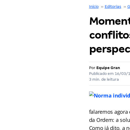
Início
››
Editorias
››
G
Momento
conflito
perspec
Por
Equipe Gran
Publicado em
16/03/
3 min. de leitura
falaremos agora
da Ordem: a solu
Como já dito, a 