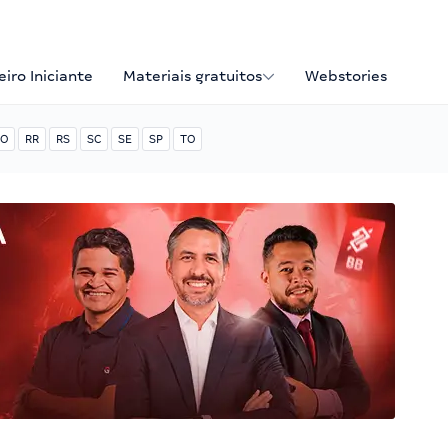
iro Iniciante
Materiais gratuitos
Webstories
O
RR
RS
SC
SE
SP
TO