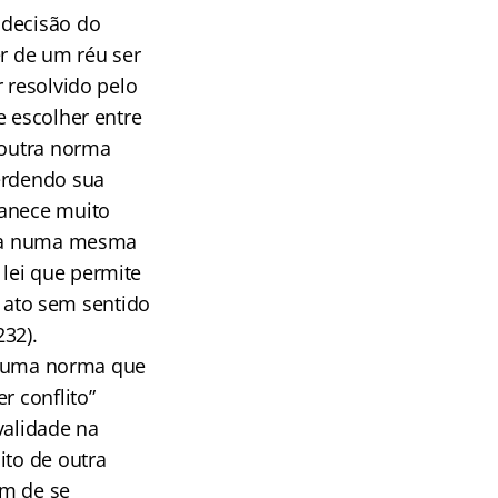
 decisão do
er de um réu ser
 resolvido pelo
e escolher entre
 outra norma
perdendo sua
manece muito
enta numa mesma
lei que permite
ato sem sentido
232).
re uma norma que
r conflito”
validade na
ito de outra
em de se