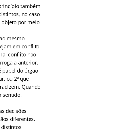
 princípio também
istintos, no caso
o objeto por meio
s ao mesmo
ejam em conflito
al conflito não
rroga a anterior.
é papel do órgão
ar, ou 2ª que
ntradizem. Quando
 sentido,
uas decisões
ãos diferentes.
distintos