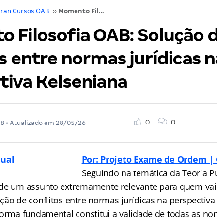
ran Cursos OAB
››
Momento Filosofia OAB: Solução de conflitos entre normas jurídicas na perspectiva Kelseniana
 Filosofia OAB: Solução 
s entre normas jurídicas n
tiva Kelseniana
0
0
18
• Atualizado em
28/05/26
Por: Projeto Exame de Ordem | 
Seguindo na temática da Teoria Pu
 de um assunto extremamente relevante para quem vai
ção de conflitos entre normas jurídicas na perspectiva
norma fundamental constitui a validade de todas as no