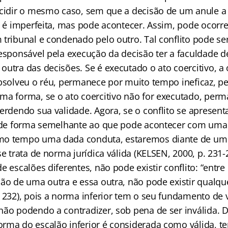
ecidir o mesmo caso, sem que a decisão de um anule a
ca é imperfeita, mas pode acontecer. Assim, pode ocorr
tribunal e condenado pelo outro. Tal conflito pode ser
responsável pela execução da decisão ter a faculdade d
outra das decisões. Se é executado o ato coercitivo, a
absolveu o réu, permanece por muito tempo ineficaz, 
ma forma, se o ato coercitivo não for executado, per
perdendo sua validade. Agora, se o conflito se apres
, de forma semelhante ao que pode acontecer com uma 
mo tempo uma dada conduta, estaremos diante de um 
se trata de norma jurídica válida (KELSEN, 2000, p. 231-
e escalões diferentes, não pode existir conflito: “ent
ão de uma outra e essa outra, não pode existir qualque
. 232), pois a norma inferior tem o seu fundamento de 
não podendo a contradizer, sob pena de ser inválida. D
rma do escalão inferior é considerada como válida, t