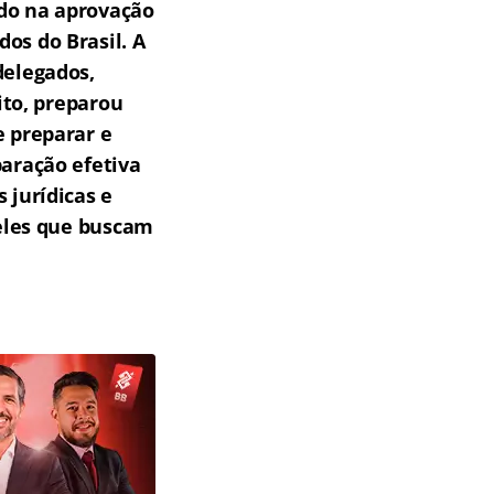
do na aprovação
os do Brasil.
A
delegados,
ito, preparou
e preparar e
aração efetiva
 jurídicas e
eles que buscam