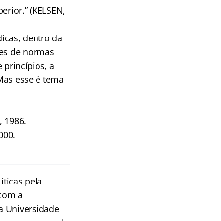
rior.” (KELSEN,
dicas, dentro da
ies de normas
 princípios, a
 Mas esse é tema
, 1986.
000.
íticas pela
 com a
a Universidade