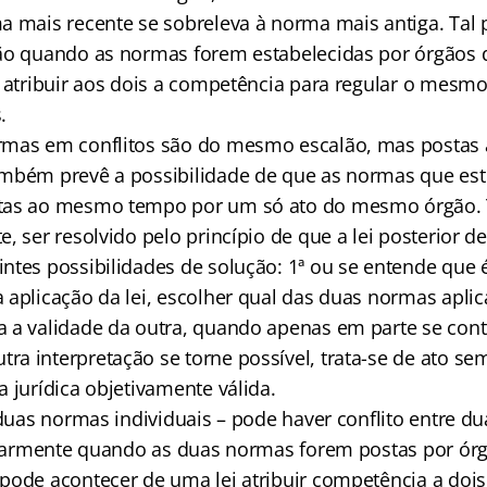
a mais recente se sobreleva à norma mais antiga. Tal
ão quando as normas forem estabelecidas por órgãos d
o atribuir aos dois a competência para regular o mesm
.
rmas em conflitos são do mesmo escalão, mas posta
mbém prevê a possibilidade de que as normas que est
tas ao mesmo tempo por um só ato do mesmo órgão. T
, ser resolvido pelo princípio de que a lei posterior de
ntes possibilidades de solução: 1ª ou se entende que 
aplicação da lei, escolher qual das duas normas aplic
 a validade da outra, quando apenas em parte se co
a interpretação se torne possível, trata-se de ato sem
 jurídica objetivamente válida.
 duas normas individuais – pode haver conflito entre d
cularmente quando as duas normas forem postas por órg
pode acontecer de uma lei atribuir competência a dois 