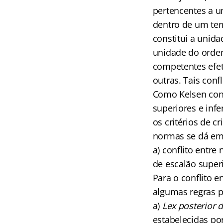
pertencentes a u
dentro de um ter
constitui a unida
unidade do orden
competentes efe
outras. Tais conf
Como Kelsen con
superiores e inf
os critérios de c
normas se dá em 
a) conflito entr
de escalão superi
Para o conflito 
algumas regras p
a)
Lex posterior 
estabelecidas po