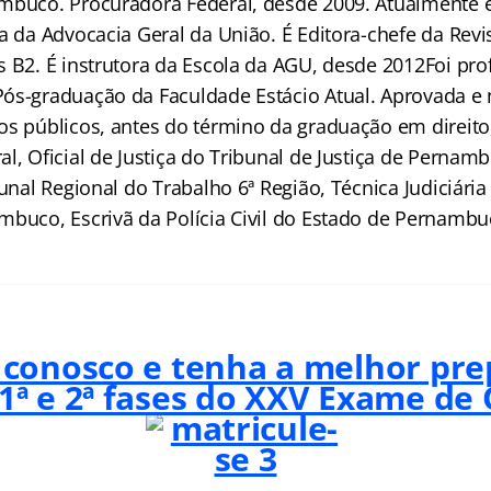
mbuco. Procuradora Federal, desde 2009. Atualmente e
a da Advocacia Geral da União. É Editora-chefe da Revi
s B2. É instrutora da Escola da AGU, desde 2012Foi pro
Pós-graduação da Faculdade Estácio Atual. Aprovada 
os públicos, antes do término da graduação em direito,
l, Oficial de Justiça do Tribunal de Justiça de Pernam
bunal Regional do Trabalho 6ª Região, Técnica Judiciária
mbuco, Escrivã da Polícia Civil do Estado de Pernambu
 conosco e tenha a melhor pr
 1ª e 2ª fases do XXV Exame de