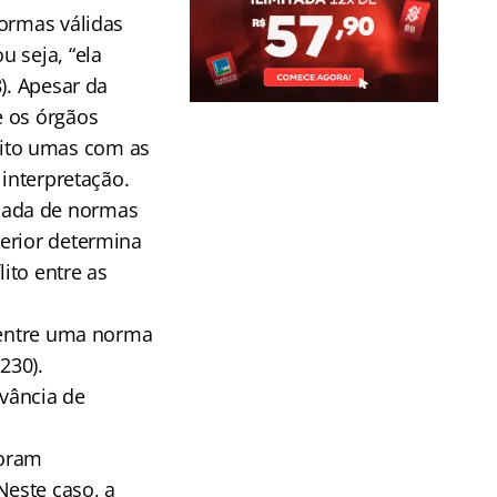
normas válidas
 seja, “ela
). Apesar da
e os órgãos
ito umas com as
 interpretação.
nada de normas
erior determina
ito entre as
o entre uma norma
230).
vância de
foram
este caso, a