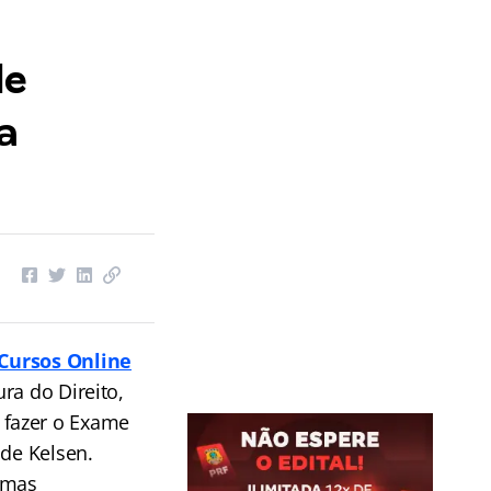
de
a
Cursos Online
ra do Direito,
 fazer o Exame
 de Kelsen.
rmas