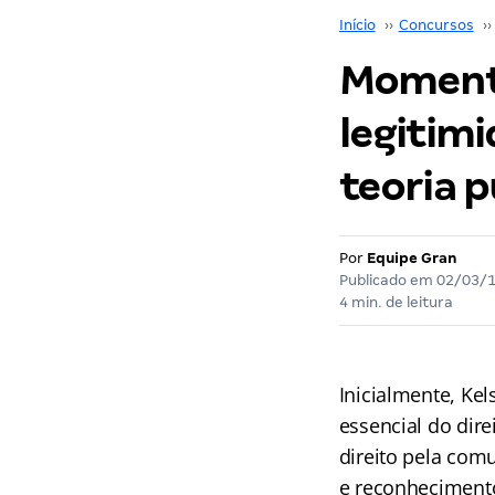
Início
››
Concursos
››
Momento
legitimi
teoria p
Por
Equipe Gran
Publicado em
02/03/
4 min. de leitura
Inicialmente, Ke
essencial do dire
direito pela com
e reconhecimento