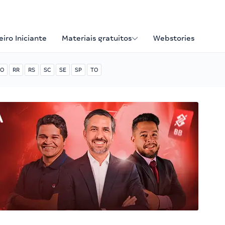
iro Iniciante
Materiais gratuitos
Webstories
O
RR
RS
SC
SE
SP
TO