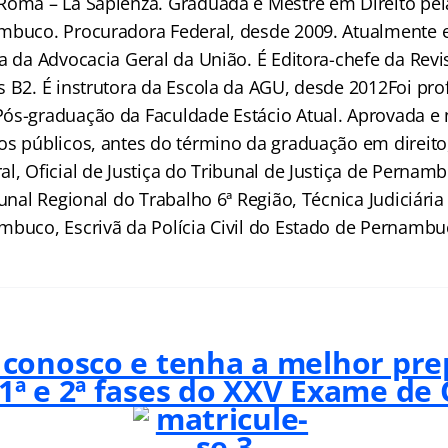
Roma – La Sapienza. Graduada e Mestre em Direito pel
mbuco. Procuradora Federal, desde 2009. Atualmente e
a da Advocacia Geral da União. É Editora-chefe da Revi
s B2. É instrutora da Escola da AGU, desde 2012Foi pro
Pós-graduação da Faculdade Estácio Atual. Aprovada 
os públicos, antes do término da graduação em direito,
l, Oficial de Justiça do Tribunal de Justiça de Pernam
bunal Regional do Trabalho 6ª Região, Técnica Judiciária
mbuco, Escrivã da Polícia Civil do Estado de Pernambu
 conosco e tenha a melhor pr
 1ª e 2ª fases do XXV Exame de