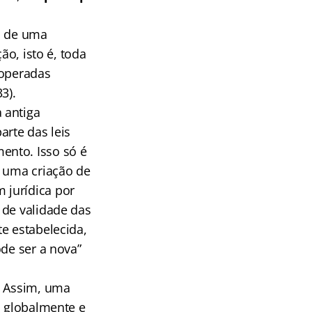
o de uma
ão, isto é, toda
 operadas
3).
 antiga
arte das leis
ento. Isso só é
 é uma criação de
 jurídica por
 de validade das
e estabelecida,
ode ser a nova”
. Assim, uma
, globalmente e