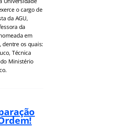
a Universidade
xerce o cargo de
sta da AGU,
fessora da
e nomeada em
 dentre os quais:
buco, Técnica
 do Ministério
co.
eparação
 Ordem!