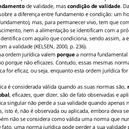
ndamento
de validade, mas
condição de validade
. D
sobre a diferença entre fundamento e condição: um h
fundamento), mas, para permanecer vivo, tem que com
cimento, nem a alimentação se identificam com a pró
identifica com aquilo que condiciona, sendo assim, a e
com a validade (KELSEN, 2000, p. 236).
a ordem jurídica valem
porque
a norma fundamental 
não porque não eficazes. Contudo, essas mesmas norm
ca for eficaz, ou seja, enquanto esta ordem jurídica for
ca é considerada válida quando as suas normas são,
obal
, eficazes, quer dizer, são de fato observadas e a
ca singular não perde a sua validade quando apenas n
es, isto é, não é observada ou aplicada, embora deva s
mbém não se considera como válida uma norma que nu
e fato, uma norma jurídica pode perder a sua validade 