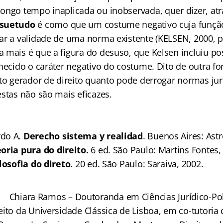
ongo tempo inaplicada ou inobservada, quer dizer, a
suetudo
é como que um costume negativo cuja função
ar a validade de uma norma existente (KELSEN, 2000, p.
 mais é que a figura do desuso, que Kelsen incluiu p
nhecido o caráter negativo do costume. Dito de outra f
ato gerador de direito quanto pode derrogar normas ju
estas não são mais eficazes.
do A.
Derecho sistema y realidad
. Buenos Aires: Astr
oria pura do direito.
6 ed. São Paulo: Martins Fontes,
losofia do direto
. 20 ed. São Paulo: Saraiva, 2002.
Chiara Ramos – Doutoranda em Ciências Jurídico-Pol
eito da Universidade Clássica de Lisboa, em co-tutoria