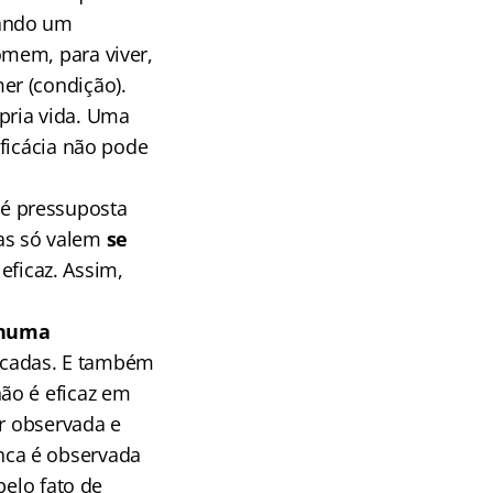
ando um
omem, para viver,
er (condição).
pria vida. Uma
ficácia não pode
é pressuposta
as só valem
se
 eficaz. Assim,
numa
plicadas. E também
ão é eficaz em
er observada e
nca é observada
pelo fato de