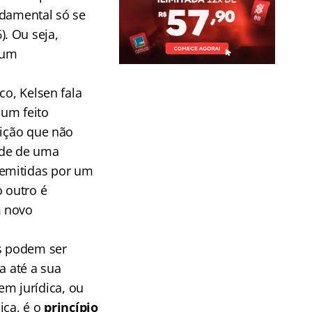
ndamental só se
. Ou seja,
 um
co, Kelsen fala
 um feito
uição que não
ade de uma
 emitidas por um
o outro é
m novo
is podem ser
a até a sua
m jurídica, ou
ica, é o
princípio