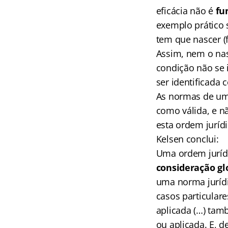
eficácia não é
fu
exemplo prático 
tem que nascer (
Assim, nem o nas
condição não se 
ser identificada 
As normas de um
como válida, e 
esta ordem jurídi
Kelsen conclui:
Uma ordem jurídi
consideração gl
uma norma jurídi
casos particular
aplicada (…) ta
ou aplicada. E, d