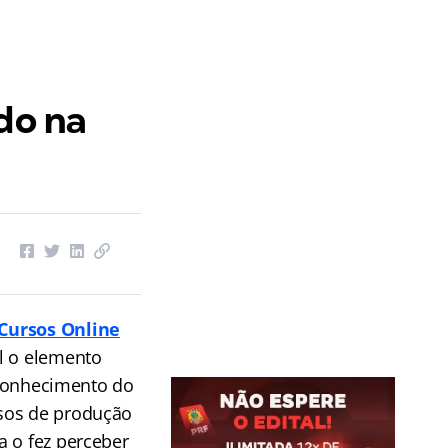
do na
Cursos Online
l o elemento
reconhecimento do
ssos de produção
a o fez perceber