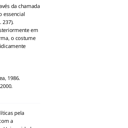
través da chamada
 essencial
 237).
osteriormente em
orma, o costume
ridicamente
ea, 1986.
 2000.
íticas pela
 com a