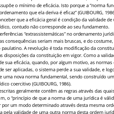
essupõe o mínimo de eficácia. Isto porque a “norma fu
rdenamento que ela deriva é eficaz” (GUIBOURG, 1986)
onceber que a eficácia geral é condição da validade de
ídico, contudo não corresponde ao seu fundamento.
erferências “extrassistemáticas” no ordenamento jurídi
jas consequências seriam mais bruscas, e do costume,
o paulatino. A revolução é toda modificação da constit
s disposições da constituição em vigor. Como a valid
 sua eficácia, quando, por algum motivo, as normas
 ser aplicadas, o sistema perde a sua validade, e log
z de uma nova norma fundamental, sendo construído u
dico coercitivo (GUIBOURG, 1986).
 escritas geralmente contêm as regras através das qua
m, o “princípio de que a norma de uma jurídica é válid
ar por um modo determinado através desta mesma orde
ída pela validade de uma outra norma desta ordem juríd