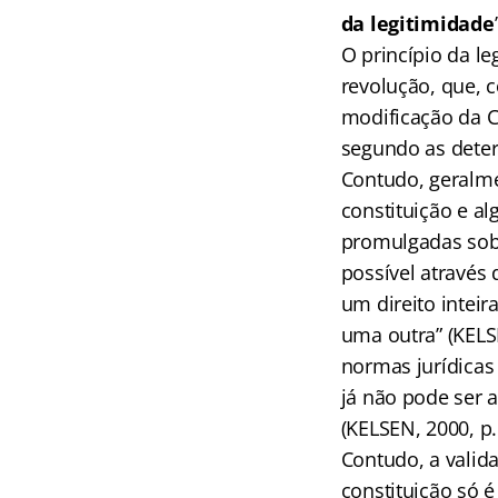
da legitimidade
O princípio da l
revolução, que, c
modificação da C
segundo as deter
Contudo, geralme
constituição e a
promulgadas sob 
possível atravé
um direito intei
uma outra” (KELS
normas jurídicas
já não pode ser a
(KELSEN, 2000, p.
Contudo, a valid
constituição só 