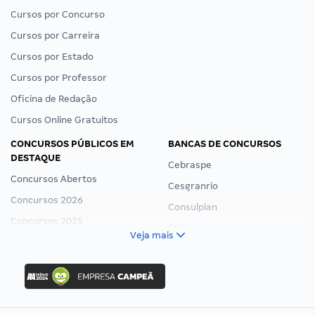
Cursos por Concurso
Cursos por Carreira
Cursos por Estado
Cursos por Professor
Oficina de Redação
Cursos Online Gratuitos
CONCURSOS PÚBLICOS EM
BANCAS DE CONCURSOS
DESTAQUE
Cebraspe
Concursos Abertos
Cesgranrio
Concursos 2026
Consulplan
Concursos 2025
FCC
Veja mais
Concurso Nacional Unificado
FGV
Concurso Ibama
Idecan
Concurso MPU
Selecon
Editais publicados
Uniase