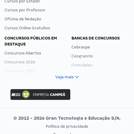
Cursos por Estado
Cursos por Professor
Oficina de Redação
Cursos Online Gratuitos
CONCURSOS PÚBLICOS EM
BANCAS DE CONCURSOS
DESTAQUE
Cebraspe
Concursos Abertos
Cesgranrio
Concursos 2026
Consulplan
Concursos 2025
FCC
Veja mais
Concurso Nacional Unificado
FGV
Concurso Ibama
Idecan
Concurso MPU
Selecon
Editais publicados
Uniase
© 2012 - 2026 Gran Tecnologia e Educação S/A.
Vunesp
Política de privacidade
CONCURSOS POR PROFISSÃO
EXAME DE ORDEM