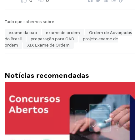
0
0
Tudo que sabemos sobre:
exame da oab
exame de ordem
Ordem de Advogados
do Brasil
preparação para OAB
projeto exame de
ordem
XIX Exame de Ordem
Notícias recomendadas