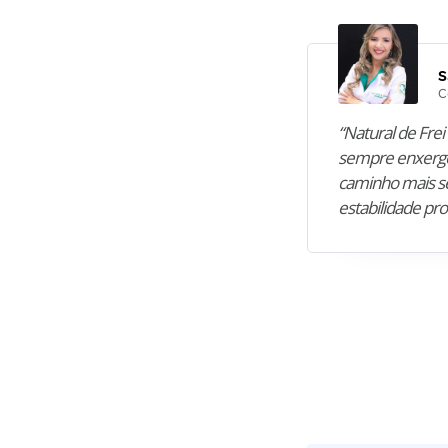
S
C
“Natural de Frei 
sempre enxergo
caminho mais se
estabilidade pro