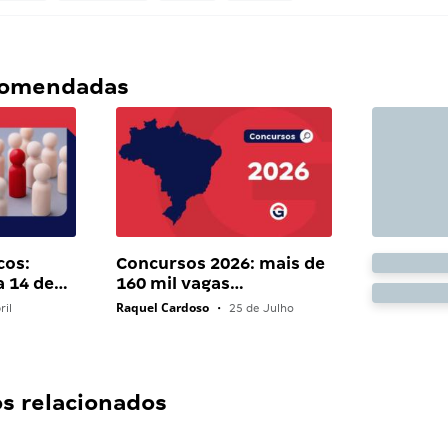
ecomendadas
cos:
Concursos 2026: mais de
a 14 de…
160 mil vagas…
Raquel Cardoso
ril
•
25 de Julho
 relacionados