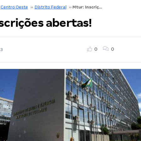
Centro Oeste
››
Distrito Federal
››
Mtur: Inscrições abertas!
scrições abertas!
0
0
13