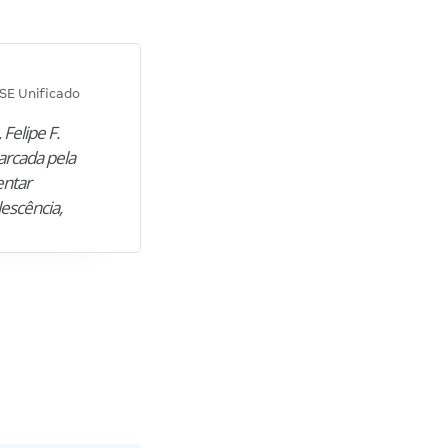
Diana M.
SE Unificado
Concurso SEPLAG CE
 Felipe F.
“Natural de Juazeiro do Norte (CE),
arcada pela
M. encontrou nos estudos o cami
entar
para construir uma nova fase da vi
lescência,
profissional. Após…”