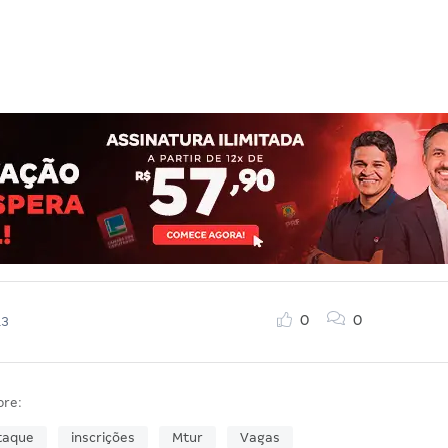
0
0
13
bre:
taque
inscrições
Mtur
Vagas