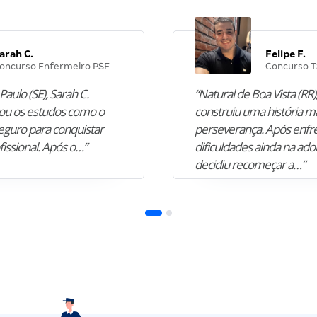
arah C.
Felipe F.
oncurso Enfermeiro PSF
Concurso T
Paulo (SE), Sarah C.
“Natural de Boa Vista (RR),
u os estudos como o
construiu uma história m
guro para conquistar
perseverança. Após enfr
fissional. Após o…”
dificuldades ainda na ado
decidiu recomeçar a…”