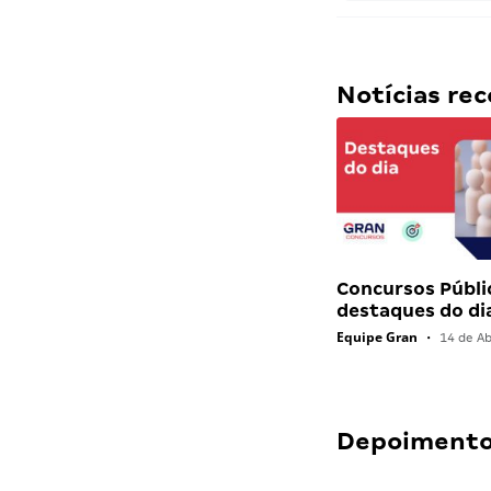
Notícias r
Concursos Públi
destaques do di
Equipe Gran
•
14 de Ab
Depoimentos