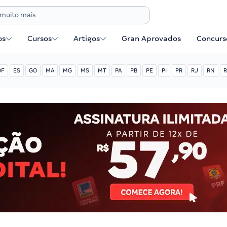
os
Cursos
Artigos
Gran Aprovados
Concurse
DF
ES
GO
MA
MG
MS
MT
PA
PB
PE
PI
PR
RJ
RN
R