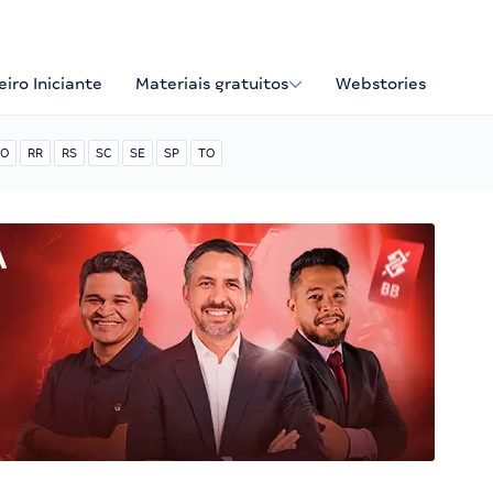
iro Iniciante
Materiais gratuitos
Webstories
O
RR
RS
SC
SE
SP
TO