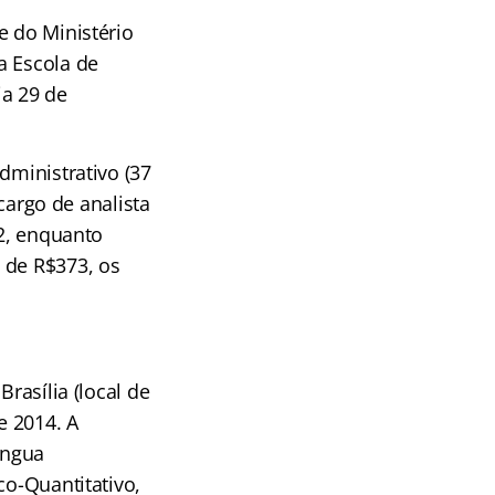
e do Ministério
a Escola de
ia 29 de
dministrativo (37
 cargo de analista
82, enquanto
 de R$373, os
rasília (local de
e 2014. A
íngua
co-Quantitativo,