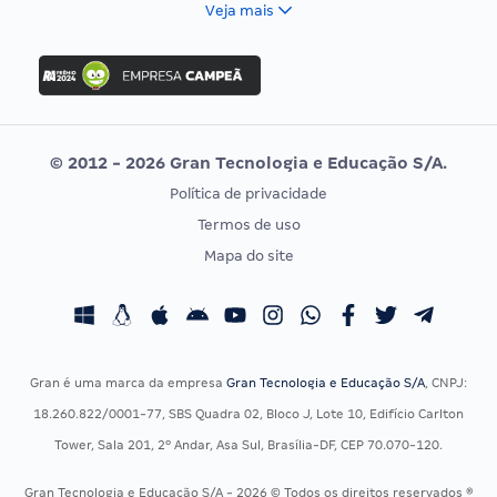
Veja mais
Concurso Nacional Unificado
FGV
Concurso Ibama
Idecan
Concurso MPU
Selecon
Editais publicados
Uniase
© 2012 - 2026 Gran Tecnologia e Educação S/A.
Vunesp
Política de privacidade
CONCURSOS POR PROFISSÃO
EXAME DE ORDEM
Termos de uso
Concursos Administrativos
OAB
Mapa do site
Concursos Educação
Prova OAB
Concursos Fiscais
Calendário OAB
Concursos Jurídicos
Questões OAB
Concursos Militares
Recursos OAB
Gran é uma marca da empresa
Gran Tecnologia e Educação S/A
, CNPJ:
Concursos Policiais
Exame de Ordem
18.260.822/0001-77, SBS Quadra 02, Bloco J, Lote 10, Edifício Carlton
Concursos Saúde
Tower, Sala 201, 2º Andar, Asa Sul, Brasília-DF, CEP 70.070-120.
Concursos Tribunais
Gran Tecnologia e Educação S/A - 2026 © Todos os direitos reservados ®