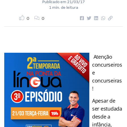
Publicado em
21/03/17
1 min. de leitura
0
0
Atenção
concurseiros
e
concurseiras
!
Apesar de
ser estudada
desde a
infância,