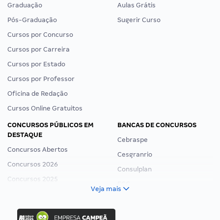
Graduação
Aulas Grátis
Pós-Graduação
Sugerir Curso
Cursos por Concurso
Cursos por Carreira
Cursos por Estado
Cursos por Professor
Oficina de Redação
Cursos Online Gratuitos
CONCURSOS PÚBLICOS EM
BANCAS DE CONCURSOS
DESTAQUE
Cebraspe
Concursos Abertos
Cesgranrio
Concursos 2026
Consulplan
Concursos 2025
FCC
Veja mais
Concurso Nacional Unificado
FGV
Concurso Ibama
Idecan