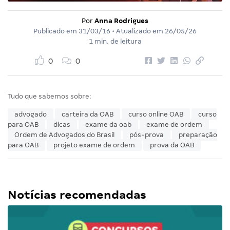
Por
Anna Rodrigues
Publicado em
31/03/16
• Atualizado em
26/05/26
1 min. de leitura
0
0
Tudo que sabemos sobre:
advogado
carteira da OAB
curso online OAB
curso
para OAB
dicas
exame da oab
exame de ordem
Ordem de Advogados do Brasil
pós-prova
preparação
para OAB
projeto exame de ordem
prova da OAB
Notícias recomendadas