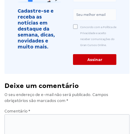
Cadastre-se e
receba as
notícias em
Concordo com a Política de
destaque da
Privacidade e aceito
semana, dicas,
receber comunicações do
novidades e
Gran Cursos Online.
muito mais.
Deixe um comentário
O seu endereço de e-mail não será publicado.
Campos
obrigatórios são marcados com
*
Comentário
*