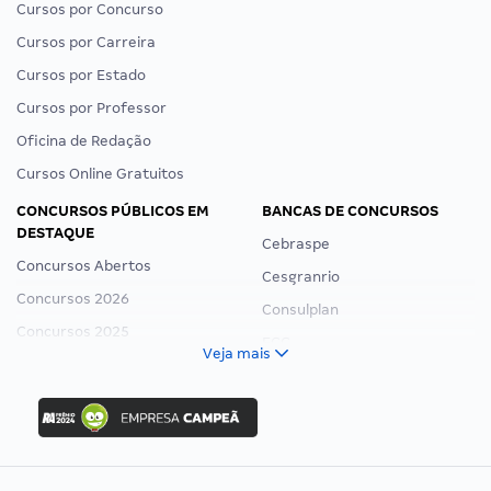
Cursos por Concurso
Cursos por Carreira
Cursos por Estado
Cursos por Professor
Oficina de Redação
Cursos Online Gratuitos
CONCURSOS PÚBLICOS EM
BANCAS DE CONCURSOS
DESTAQUE
Cebraspe
Concursos Abertos
Cesgranrio
Concursos 2026
Consulplan
Concursos 2025
FCC
Veja mais
Concurso Nacional Unificado
FGV
Concurso Ibama
Idecan
Concurso MPU
Selecon
Editais publicados
Uniase