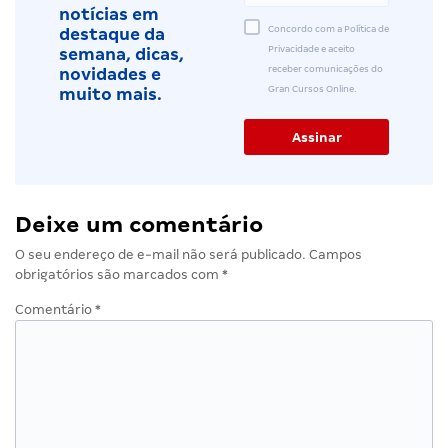
notícias em
Concordo com a Política de
destaque da
Privacidade e aceito
semana, dicas,
receber comunicações do
novidades e
Gran Cursos Online.
muito mais.
Deixe um comentário
O seu endereço de e-mail não será publicado.
Campos
obrigatórios são marcados com
*
Comentário
*