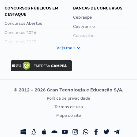
CONCURSOS PÚBLICOS EM
BANCAS DE CONCURSOS
DESTAQUE
Cebraspe
Concursos Abertos
Cesgranrio
Concursos 2026
Consulplan
Concursos 2025
FCC
Veja mais
Concurso Nacional Unificado
FGV
Concurso Ibama
Idecan
Concurso MPU
Selecon
Editais publicados
Uniase
© 2012 - 2026 Gran Tecnologia e Educação S/A.
Vunesp
Política de privacidade
CONCURSOS POR PROFISSÃO
EXAME DE ORDEM
Termos de uso
Concursos Administrativos
OAB
Mapa do site
Concursos Educação
Prova OAB
Concursos Fiscais
Calendário OAB