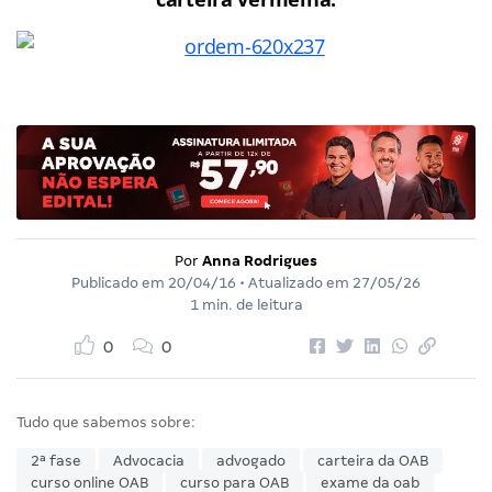
Por
Anna Rodrigues
Publicado em
20/04/16
• Atualizado em
27/05/26
1 min. de leitura
0
0
Tudo que sabemos sobre:
2ª fase
Advocacia
advogado
carteira da OAB
curso online OAB
curso para OAB
exame da oab