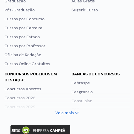
Graduação
Aulas Grátis
Pós-Graduação
Sugerir Curso
Cursos por Concurso
Cursos por Carreira
Cursos por Estado
Cursos por Professor
Oficina de Redação
Cursos Online Gratuitos
CONCURSOS PÚBLICOS EM
BANCAS DE CONCURSOS
DESTAQUE
Cebraspe
Concursos Abertos
Cesgranrio
Concursos 2026
Consulplan
Concursos 2025
FCC
Veja mais
Concurso Nacional Unificado
FGV
Concurso Ibama
Idecan
Concurso MPU