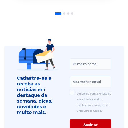
Cadastre-se e
receba as
notícias em
Concordo com a Política de
destaque da
Privacidade e aceito
semana, dicas,
receber comunicações do
novidades e
Gran Cursos Online.
muito mais.