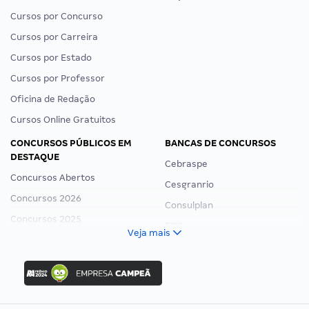
Cursos por Concurso
Cursos por Carreira
Cursos por Estado
Cursos por Professor
Oficina de Redação
Cursos Online Gratuitos
CONCURSOS PÚBLICOS EM
BANCAS DE CONCURSOS
DESTAQUE
Cebraspe
Concursos Abertos
Cesgranrio
Concursos 2026
Consulplan
Concursos 2025
FCC
Veja mais
Concurso Nacional Unificado
FGV
Concurso Ibama
Idecan
Concurso MPU
Selecon
Editais publicados
Uniase