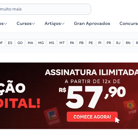
os
Cursos
Artigos
Gran Aprovados
Concurse
DF
ES
GO
MA
MG
MS
MT
PA
PB
PE
PI
PR
RJ
RN
R