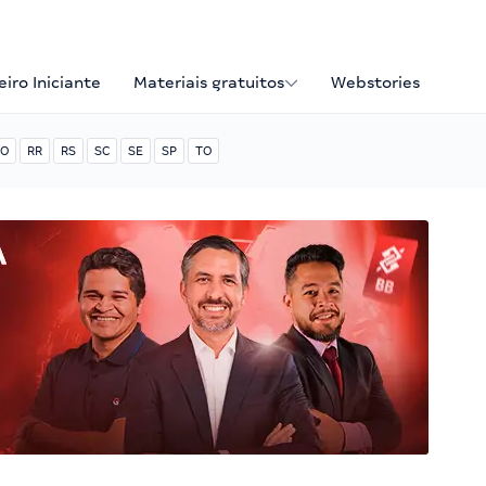
iro Iniciante
Materiais gratuitos
Webstories
O
RR
RS
SC
SE
SP
TO