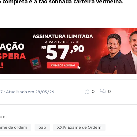
completa e a tão sonhada carteira vermelha.
0
0
17
• Atualizado em
28/05/26
bre:
ame de ordem
oab
XXIV Exame de Ordem