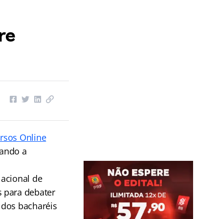
re
rsos Online
dando a
Nacional de
s para debater
 dos bacharéis