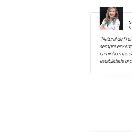
S
C
“Natural de Frei 
sempre enxergo
caminho mais se
estabilidade pro