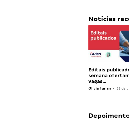
Notícias r
Editais publicad
semana ofertam
vagas…
Olivia Furlan
•
28 de J
Depoimentos