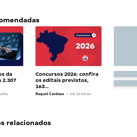
ecomendadas
os da
Concursos 2026: confira
 2.307
os editais previstos,
163…
Raquel Cardoso
unho
•
Há 15 horas
 relacionados