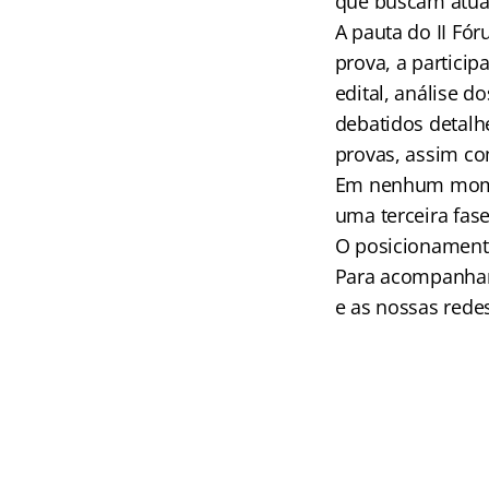
que buscam atua
A pauta do II F
prova, a partici
edital, análise d
debatidos detalh
provas, assim co
Em nenhum moment
uma terceira fa
O posicionamento
Para acompanhar 
e as nossas redes