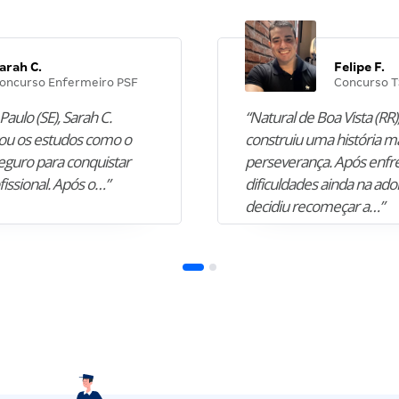
arah C.
Felipe F.
oncurso Enfermeiro PSF
Concurso T
Paulo (SE), Sarah C.
“Natural de Boa Vista (RR),
u os estudos como o
construiu uma história m
guro para conquistar
perseverança. Após enfr
fissional. Após o…”
dificuldades ainda na ado
decidiu recomeçar a…”