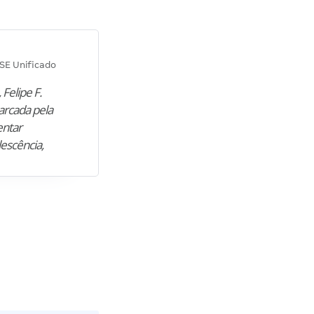
Diana M.
SE Unificado
Concurso SEPLAG CE
 Felipe F.
“Natural de Juazeiro do Norte (CE),
arcada pela
M. encontrou nos estudos o cami
entar
para construir uma nova fase da vi
lescência,
profissional. Após…”