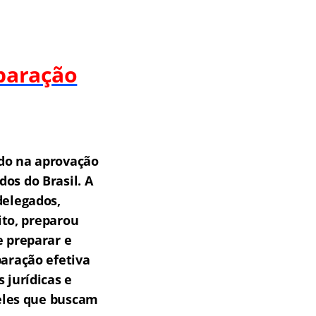
paração
do na aprovação
os do Brasil.
A
delegados,
ito, preparou
e preparar e
aração efetiva
 jurídicas e
eles que buscam