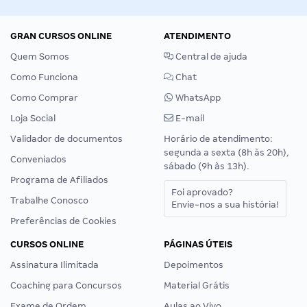
GRAN CURSOS ONLINE
ATENDIMENTO
Quem Somos
Central de ajuda
Como Funciona
Chat
Como Comprar
WhatsApp
Loja Social
E-mail
Validador de documentos
Horário de atendimento:
segunda a sexta (8h às 20h),
Conveniados
sábado (9h às 13h).
Programa de Afiliados
Foi aprovado?
Trabalhe Conosco
Envie-nos a sua história!
Preferências de Cookies
CURSOS ONLINE
PÁGINAS ÚTEIS
Assinatura Ilimitada
Depoimentos
Coaching para Concursos
Material Grátis
Exame de Ordem
Aulas ao Vivo