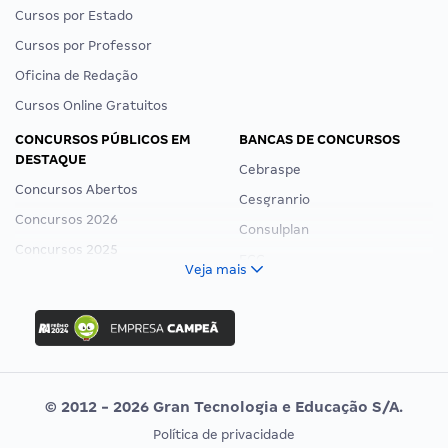
Cursos por Estado
Cursos por Professor
Oficina de Redação
Cursos Online Gratuitos
CONCURSOS PÚBLICOS EM
BANCAS DE CONCURSOS
DESTAQUE
Cebraspe
Concursos Abertos
Cesgranrio
Concursos 2026
Consulplan
Concursos 2025
FCC
Veja mais
Concurso Nacional Unificado
FGV
Concurso Ibama
Idecan
Concurso MPU
Selecon
Editais publicados
Uniase
© 2012 - 2026 Gran Tecnologia e Educação S/A.
Vunesp
Política de privacidade
CONCURSOS POR PROFISSÃO
EXAME DE ORDEM