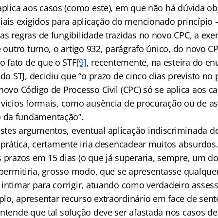
plica aos casos (como este), em que não há dúvida ob
ciais exigidos para aplicação do mencionado princípio
as regras de fungibilidade trazidas no novo CPC, a exe
e outro turno, o artigo 932, parágrafo único, do novo C
o fato de que o STF
[9]
, recentemente, na esteira do e
 do STJ, decidiu que “o prazo de cinco dias previsto no
novo Código de Processo Civil (CPC) só se aplica aos c
 vícios formais, como ausência de procuração ou de as
 da fundamentação”.
tes argumentos, eventual aplicação indiscriminada do
a prática, certamente iria desencadear muitos absurdos
s prazos em 15 dias (o que já superaria, sempre, um do
 permitiria, grosso modo, que se apresentasse qualquer
 intimar para corrigir, atuando como verdadeiro asse
lo, apresentar recurso extraordinário em face de sente
ntende que tal solução deve ser afastada nos casos de 