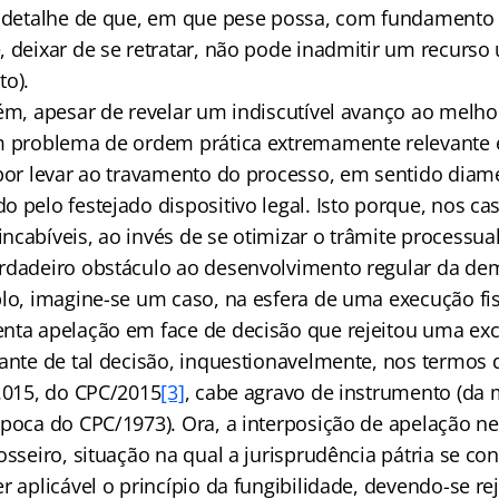
o detalhe de que, em que pese possa, com fundamento
, deixar de se retratar, não pode inadmitir um recurso
o).
rém, apesar de revelar um indiscutível avanço ao melho
m problema de ordem prática extremamente relevante 
 por levar ao travamento do processo, em sentido diam
 pelo festejado dispositivo legal. Isto porque, nos ca
cabíveis, ao invés de se otimizar o trâmite processual
rdadeiro obstáculo ao desenvolvimento regular da de
plo, imagine-se um caso, na esfera de uma execução fi
nta apelação em face de decisão que rejeitou uma exc
iante de tal decisão, inquestionavelmente, nos termos 
1.015, do CPC/2015
[3]
, cabe agravo de instrumento (d
época do CPC/1973). Ora, a interposição de apelação ne
osseiro, situação na qual a jurisprudência pátria se co
r aplicável o princípio da fungibilidade, devendo-se rej