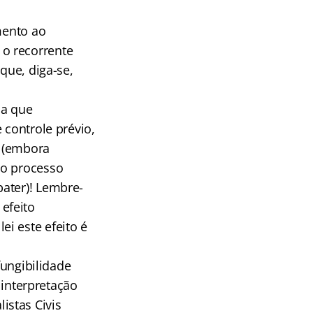
mento ao
o recorrente
que, diga-se,
da que
 controle prévio,
o (embora
do processo
ater)! Lembre-
efeito
i este efeito é
fungibilidade
a interpretação
istas Civis