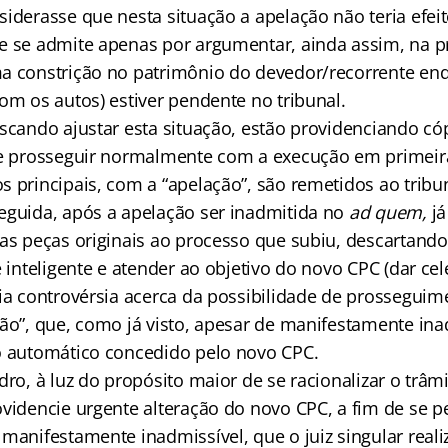
siderasse que nesta situação a apelação não teria efei
e se admite apenas por argumentar, ainda assim, na pr
a constrição no patrimônio do devedor/recorrente en
om os autos) estiver pendente no tribunal.
scando ajustar esta situação, estão providenciando cóp
se prosseguir normalmente com a execução em primeira
s principais, com a “apelação”, são remetidos ao tribu
eguida, após a apelação ser inadmitida no
ad quem,
já
 as peças originais ao processo que subiu, descartando
e inteligente e atender ao objetivo do novo CPC (dar ce
ria controvérsia acerca da possibilidade de prossegui
ção”, que, como já visto, apesar de manifestamente ina
o automático concedido pelo novo CPC.
dro, à luz do propósito maior de se racionalizar o trâm
videncie urgente alteração do novo CPC, a fim de se pe
manifestamente inadmissível, que o juiz singular realiz