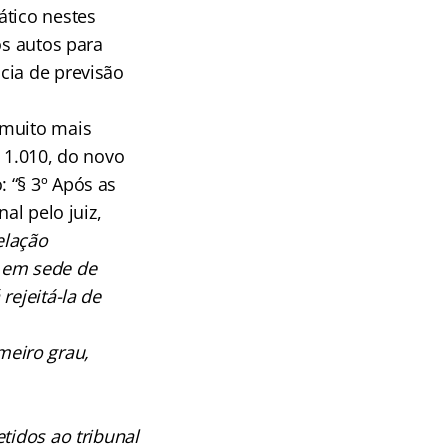
ático nestes
os autos para
cia de previsão
 muito mais
 1.010, do novo
 “§ 3º Após as
al pelo juiz,
elação
s em sede de
rejeitá-la de
imeiro grau,
tidos ao tribunal