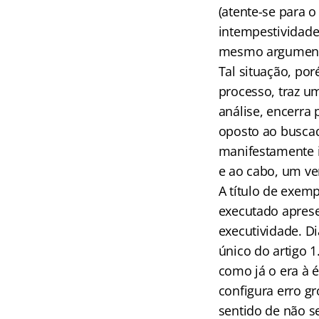
(atente-se para 
intempestividade
mesmo argument
Tal situação, po
processo, traz u
análise, encerra
oposto ao buscado
manifestamente in
e ao cabo, um ve
A título de exem
executado aprese
executividade. D
único do artigo 
como já o era à 
configura erro gr
sentido de não se