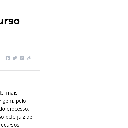
urso
de, mais
rigem, pelo
 do processo,
o pelo juiz de
 recursos