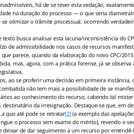
nadmissíveis, há de se rever esta vedação, exatament
dade na duração do processo — o que seria diametra
 se otimizar o trâmite processual, ocorrendo verdadeir
e texto busca analisar esta lacuna/inconsistência do C
uízo de admissibilidade nos casos de recursos manife
o que parece, quando da elaboração do novo CPC/2015, 
ida, mas, agora, com a prática forense, já se observa
gislativa.
s, ao se proferir uma decisão em primeira instância, o
 combatida não tem mais a possibilidade de se manifes
sários ao conhecimento do recurso, cabendo tal miste
,
destinatário da irresignação. Destaque-se que, em d
o
a quo
até pode se retratar
[2]
(a exemplo das apelaçõe
ingue o processo sem exame do mérito), revendo o se
de deixar de dar seguimento a um recurso por entendê-