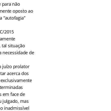
e para não
lmente oposto ao
a “autofagia”
PC/2015
stamente
tal situação
 a necessidade de
 juízo prolator
tar acerca dos
r exclusivamente
eterminadas
s em face de
u julgado, mas
lo inadmissível