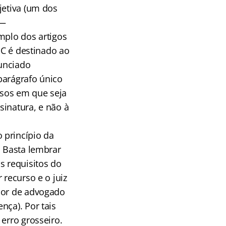
jetiva (um dos
 —
mplo dos artigos
PC é destinado ao
nunciado
 parágrafo único
asos em que seja
sinatura, e não à
 princípio da
. Basta lembrar
s requisitos do
 recurso e o juiz
ssor de advogado
nça). Por tais
erro grosseiro.