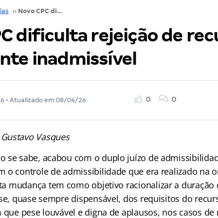
ias
››
Novo CPC dificulta rejeição de recurso claramente inadmissível
 dificulta rejeição de rec
nte inadmissível
0
0
16
• Atualizado em
08/04/26
 Gustavo Vasques
 se sabe, acabou com o duplo juízo de admissibilida
 o controle de admissibilidade que era realizado na o
sta mudança tem como objetivo racionalizar a duração
se, quase sempre dispensável, dos requisitos do recurs
m que pese louvável e digna de aplausos, nos casos de