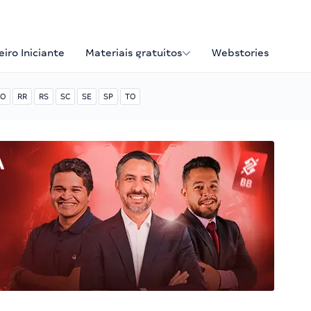
iro Iniciante
Materiais gratuitos
Webstories
O
RR
RS
SC
SE
SP
TO