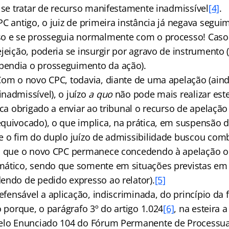
r se tratar de recurso manifestamente inadmissível
[4]
.
C antigo, o juiz de primeira instância já negava segui
o e se prosseguia normalmente com o processo! Caso 
jeição, poderia se insurgir por agravo de instrumento (
endia o prosseguimento da ação).
Com o novo CPC, todavia, diante de uma apelação (ain
nadmissível), o juízo
a quo
não pode mais realizar este
ica obrigado a enviar ao tribunal o recurso de apelaçã
quivocado), o que implica, na prática, em suspensão 
e o fim do duplo juízo de admissibilidade buscou comb
, que o novo CPC permanece concedendo à apelação o 
ático, sendo que somente em situações previstas em le
endo de pedido expresso ao relator).
[5]
defensável a aplicação, indiscriminada, do princípio da 
o porque, o parágrafo 3º do artigo 1.024
[6]
, na esteira 
elo Enunciado 104 do Fórum Permanente de Processual