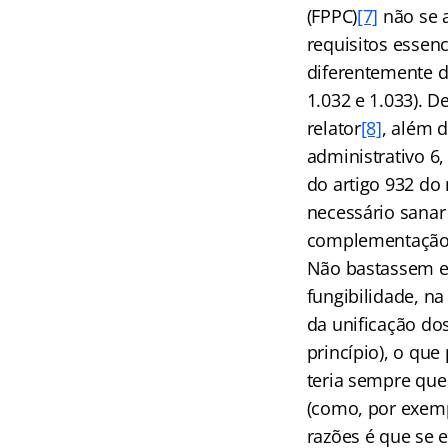
(FPPC)
[7]
não se a
requisitos essen
diferentemente d
1.032 e 1.033). D
relator
[8]
, além d
administrativo 6,
do artigo 932 do 
necessário sanar
complementação
Não bastassem es
fungibilidade, n
da unificação do
princípio), o que
teria sempre que
(como, por exemp
razões é que se e