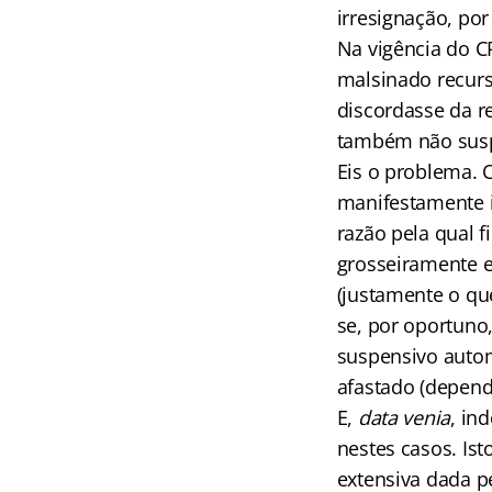
irresignação, po
Na vigência do CP
malsinado recurs
discordasse da re
também não susp
Eis o problema. 
manifestamente i
razão pela qual f
grosseiramente e
(justamente o qu
se, por oportuno
suspensivo autom
afastado (depend
E,
data venia
, in
nestes casos. Ist
extensiva dada p