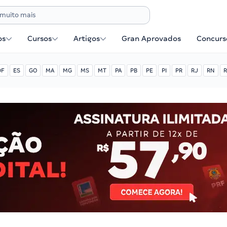
os
Cursos
Artigos
Gran Aprovados
Concurse
DF
ES
GO
MA
MG
MS
MT
PA
PB
PE
PI
PR
RJ
RN
R