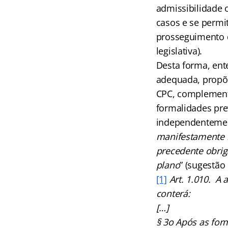
admissibilidade 
casos e se permit
prosseguimento d
legislativa).
Desta forma, ent
adequada, propõe-
CPC, complementa
formalidades prev
independentement
manifestamente i
precedente obriga
plano
” (sugestão 
[1]
Art. 1.010. A 
conterá:
[…]
§ 3o Após as form