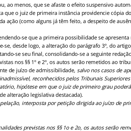
ou, ao menos, que se afaste o efeito suspensivo autom
a que o juiz de primeira instância providencie cópia d
a ação (como alguns já têm feito, a despeito de ausên
endendo-se que a primeira possibilidade se apresenta
se, desde logo, a alteração do parágrafo 3º, do artigo
ndo-se seu final, consolidando-se a seguinte redação:
istas nos §§ 1º e 2º, os autos serão remetidos ao tribun
e de juízo de admissibilidade,
salvo nos casos de ap
nadmissível, reconhecidos pelos Tribunais Superiore
tório, hipótese em que o juiz de primeiro grau poderá 
de alteração legislativa destacada).
apelação, interposta por petição dirigida ao juízo de pr
alidades previstas nos §§ 1o e 2o, os autos serão reme