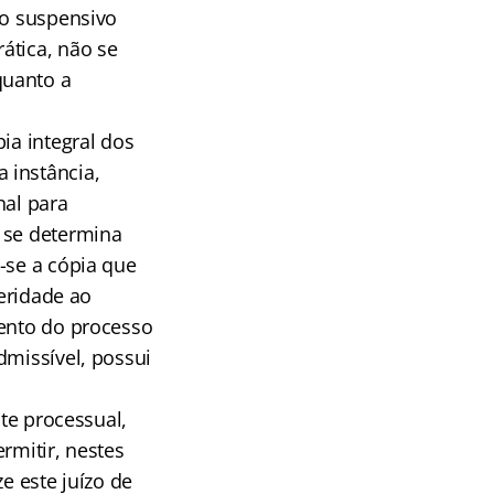
to suspensivo
ática, não se
quanto a
ia integral dos
 instância,
nal para
 se determina
-se a cópia que
leridade ao
mento do processo
dmissível, possui
ite processual,
rmitir, nestes
e este juízo de