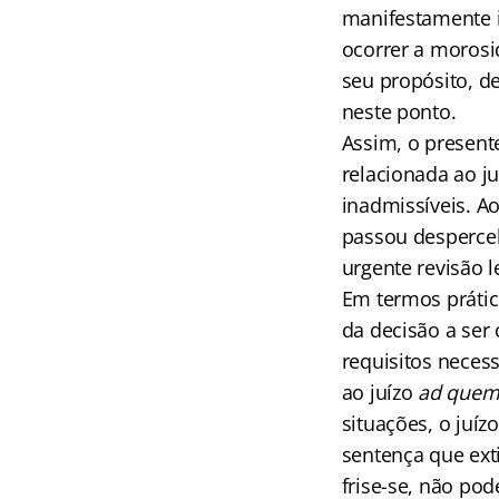
manifestamente i
ocorrer a morosi
seu propósito, de
neste ponto.
Assim, o present
relacionada ao j
inadmissíveis. A
passou desperceb
urgente revisão le
Em termos prático
da decisão a ser
requisitos neces
ao juízo
ad quem
situações, o juíz
sentença que ext
frise-se, não po