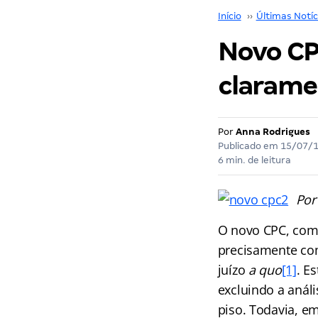
Início
››
Últimas Notíc
Novo CPC
clarame
Por
Anna Rodrigues
Publicado em
15/07/
6 min. de leitura
Por
O novo CPC, como
precisamente com
juízo
a quo
[1]
. E
excluindo a análi
piso. Todavia, e